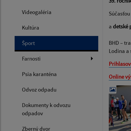
39. roční
Videogaléria
Súčasťou
a
detské 
Kultúra
BHD – tra
Šport
Lodina a 
Farnosti
Prihlasov
Psia karanténa
Online vý
Odvoz odpadu
Dokumenty k odvozu
odpadov
Zberný dvor