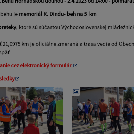
k Behu Hornádskou dolinou
- 2.4.2023 od 14:00 - polmara
 behu je
memoriál R. Dindu- beh na 5 km
preteky
, ktoré sú súčasťou Východoslovenskej mládežnícke
ť 21,0975 km je oficiálne zmeraná a trasa vedie od Obe
späť
anie cez elektronický formulár
sledky