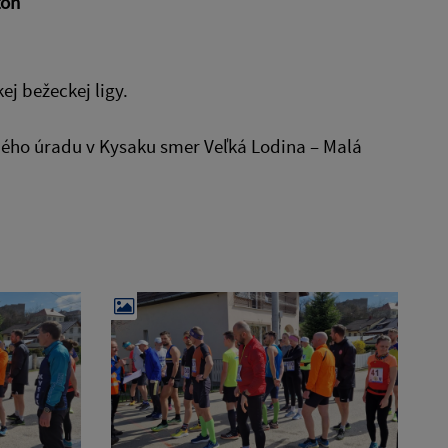
tón
j bežeckej ligy.
cného úradu v Kysaku smer Veľká Lodina – Malá