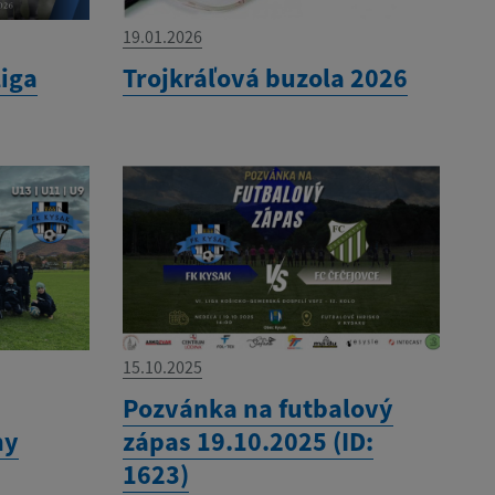
19.01.2026
liga
Trojkráľová buzola 2026
15.10.2025
Pozvánka na futbalový
ny
zápas 19.10.2025 (ID:
1623)