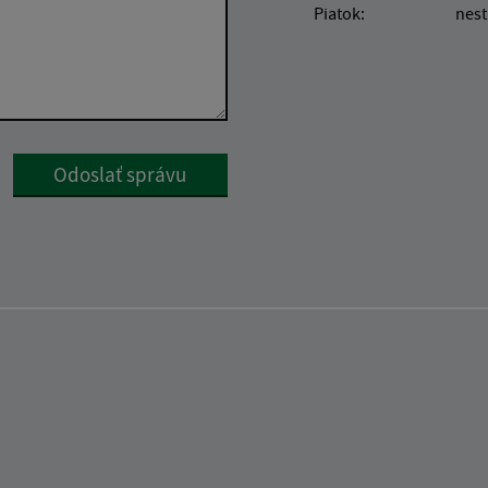
Piatok:
nest
Google reCaptcha Response
Odoslať správu