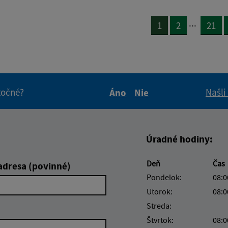
...
1
2
21
itočné?
Našli
Áno
Nie
Boli tieto informácie pre 
Boli tieto informáci
Úradné hodiny:
Deň
Čas
adresa (povinné)
Pondelok:
08:0
Utorok:
08:0
Streda:
Štvrtok:
08:0