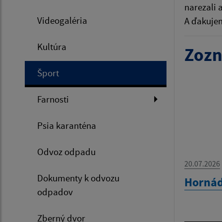
narezali 
Videogaléria
A ďakujem
Kultúra
Zozn
Šport
Farnosti
Psia karanténa
Odvoz odpadu
20.07.2026
Dokumenty k odvozu
Hornád
odpadov
Zberný dvor