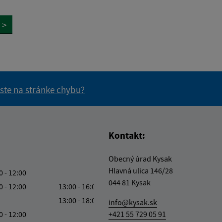
>
 ste na stránke chybu?
vás užitočné?
e pre vás užitočné?
Kontakt:
Obecný úrad Kysak
Hlavná ulica 146/28
0 - 12:00
044 81 Kysak
0 - 12:00
13:00 - 16:00
13:00 - 18:00
info@kysak.sk
0 - 12:00
+421 55 729 05 91