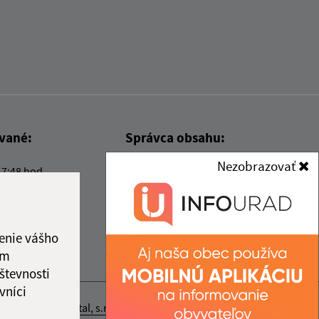
ované:
Správca obsahu:
Nezobrazovať
17:48 hod.
Správca obsahu je Obec Kysak.
Vytvorené v súlade s
Jednotným
dizajn manuálom elektronických
služieb.
enie vášho
ám
števnosti
vníci
nosť webex.digital, s.r.o.