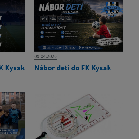
09.04.2026
K Kysak
Nábor detí do FK Kysak