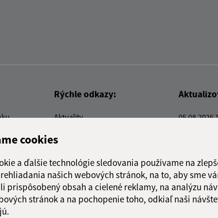
Rýchle odkazy:
Aktualiz
nku
Aktuality
05.08.2026 
Kontakty
RSS
ame cookies
E-služby
Firmy a organizácie
okie a ďalšie technológie sledovania používame na zlepš
Triedenie odpadu
 prehliadania našich webových stránok, na to, aby sme v
li prispôsobený obsah a cielené reklamy, na analýzu náv
bových stránok a na pochopenie toho, odkiaľ naši návšte
jú.
webex.digital, s.r.o.
domény
registrácia domény
spoloč