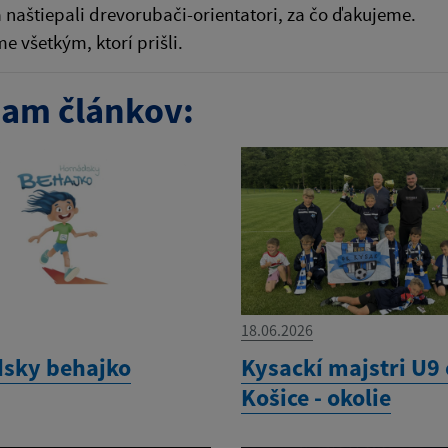
a naštiepali drevorubači-orientatori, za čo ďakujeme.
e všetkým, ktorí prišli.
am článkov:
18.06.2026
sky behajko
Kysackí majstri U9
Košice - okolie