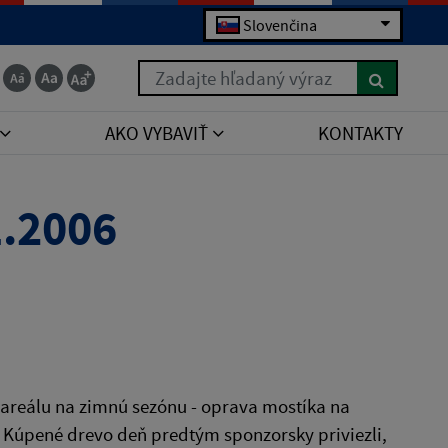
Slovenčina
Zadajte hľadaný výraz
AKO VYBAVIŤ
KONTAKTY
1.2006
 areálu na zimnú sezónu - oprava mostíka na
a. Kúpené drevo deň predtým sponzorsky priviezli,