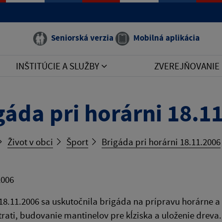
Seniorská verzia
Mobilná aplikácia
INŠTITÚCIE A SLUŽBY
ZVEREJŇOVANIE
gáda pri horárni 18.1
Život v obci
Šport
Brigáda pri horárni 18.11.2006
2006
18.11.2006 sa uskutočnila brigáda na prípravu horárne a
trati, budovanie mantinelov pre kĺziska a uloženie drev