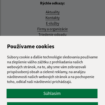
Rýchle odkazy:
Aktuality
Kontakty
E-služby
Firmy a organizácie
Triedenie odpadu
Aktualizované:
Používame cookies
07.08.2026 08:20 hod.
Súbory cookie a ďalšie technológie sledovania používame
RSS
na zlepšenie vášho zážitku z prehliadania našich
webových stránok, na to, aby sme vám zobrazovali
Správca obsahu:
prispôsobený obsah a cielené reklamy, na analýzu
návštevnosti našich webových stránok a na pochopenie
Správca obsahu je Obec Kysak.
toho, odkiaľ naši návštevníci prichádzajú.
Vytvorené v súlade s
Jednotným dizajn manuálom
elektronických služieb.
Súhlasím
web portál
webhosting
webex.digital, s.r.o.
domény