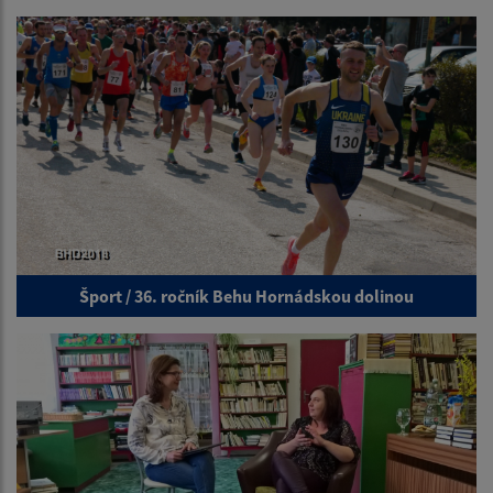
Šport / 36. ročník Behu Hornádskou dolinou