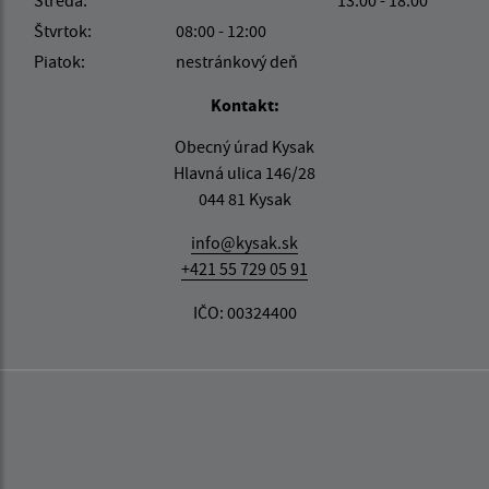
Streda:
13:00 - 18:00
Štvrtok:
08:00 - 12:00
Piatok:
nestránkový deň
Kontakt:
Obecný úrad Kysak
Hlavná ulica 146/28
044 81 Kysak
info@kysak.sk
+421 55 729 05 91
IČO: 00324400