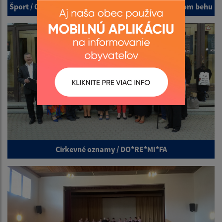
Šport / Otvorené majstrovstvá SR 2018 v orientačnom behu
Cirkevné oznamy / DO*RE*MI*FA