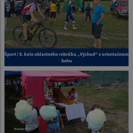
Šport / 8. kolo oblastného rebríčka „Východ“ v orientačnom
behu