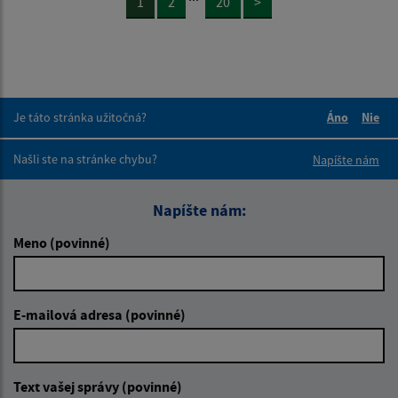
1
2
20
>
Je táto stránka užitočná?
Áno
Nie
Boli tieto 
Boli 
Našli ste na stránke chybu?
Napíšte nám
Napíšte nám:
Meno (povinné)
E-mailová adresa (povinné)
Text vašej správy (povinné)