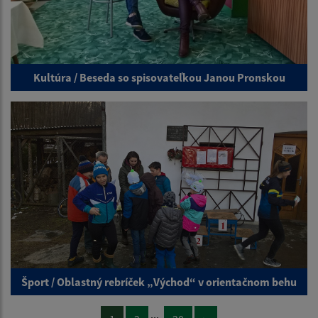
Kultúra / Beseda so spisovateľkou Janou Pronskou
Šport / Oblastný rebríček „Východ“ v orientačnom behu
...