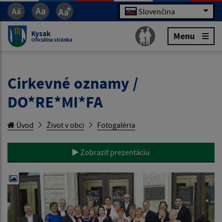
Slovenčina
Kysak
Menu
Oficiálna stránka
Cirkevné oznamy /
DO*RE*MI*FA
Úvod
Život v obci
Fotogaléria
Zobraziť prezentáciu