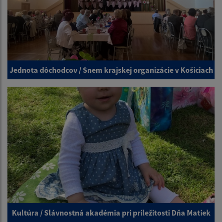
Jednota dôchodcov / Snem krajskej organizácie v Košiciach
Kultúra / Slávnostná akadémia pri príležitosti Dňa Matiek