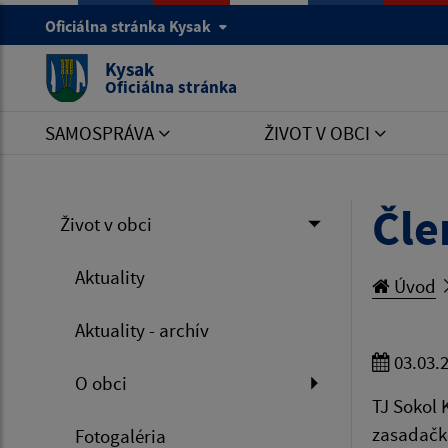
Oficiálna stránka Kysak
Kysak
Oficiálna stránka
SAMOSPRÁVA
ŽIVOT V OBCI
Čle
Život v obci
Aktuality
Úvod
Aktuality - archív
03.03.
O obci
TJ Sokol 
zasadačk
Fotogaléria