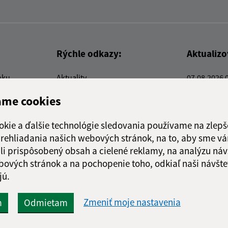
Rýchle odkazy:
Aktualiz
nku
Aktuality
07.08.2026 
Kontakty
RSS
ame cookies
E-služby
Firmy a organizácie
okie a ďalšie technológie sledovania používame na zlepš
Triedenie odpadu
 prehliadania našich webových stránok, na to, aby sme v
li prispôsobený obsah a cielené reklamy, na analýzu náv
bových stránok a na pochopenie toho, odkiaľ naši návšte
jú.
webex.digital, s.r.o.
domény
registrácia domény
spoloč
Technický prevádzkovateľ:
Zmeniť moje nastavenia
m
Odmietam