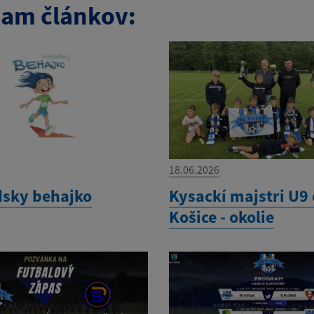
am článkov:
18.06.2026
sky behajko
Kysackí majstri U9
Košice - okolie