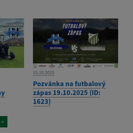
15.10.2025
Pozvánka na futbalový
ny
zápas 19.10.2025 (ID:
1623)
>