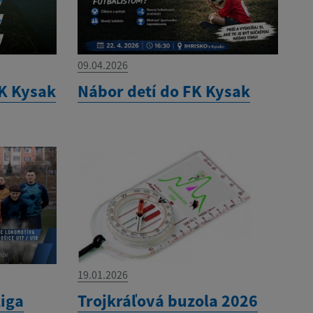
09.04.2026
K Kysak
Nábor detí do FK Kysak
19.01.2026
liga
Trojkráľová buzola 2026