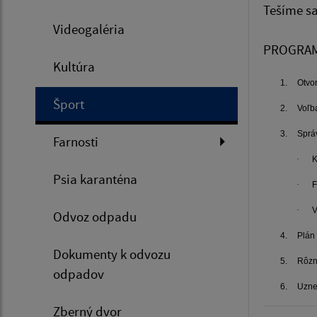
Tešíme sa
Videogaléria
PROGRA
Kultúra
1.
Otvo
Šport
2.
Voľb
3.
Správ
Farnosti
·
K
Psia karanténa
·
F
·
V
Odvoz odpadu
4.
Plán
Dokumenty k odvozu
5.
Rôz
odpadov
6.
Uzne
Zberný dvor