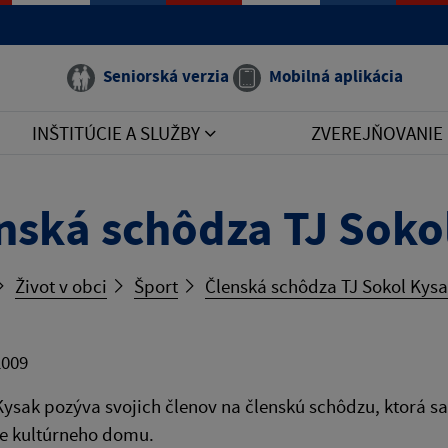
Seniorská verzia
Mobilná aplikácia
INŠTITÚCIE A SLUŽBY
ZVEREJŇOVANIE
nská schôdza TJ Soko
Život v obci
Šport
Členská schôdza TJ Sokol Kys
2009
Kysak pozýva svojich členov na členskú schôdzu, ktorá sa
e kultúrneho domu.