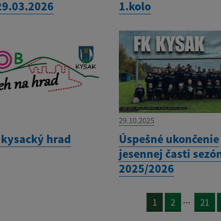
29.03.2026
1.kolo
29.10.2025
 kysacký hrad
Úspešné ukončenie
jesennej časti sezó
2025/2026
...
1
2
21