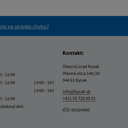
 ste na stránke chybu?
vás užitočné?
e pre vás užitočné?
Kontakt:
Obecný úrad Kysak
Hlavná ulica 146/28
0 - 12:00
044 81 Kysak
0 - 12:00
13:00 - 16:00
13:00 - 18:00
info@kysak.sk
0 - 12:00
+421 55 729 05 91
ránkový deň
IČO: 00324400