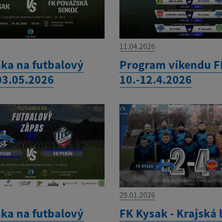
11.04.2026
ka na futbalový
Program víkendu F
03.05.2026
10.-12.4.2026
29.01.2026
ka na futbalový
FK Kysak - Krajská 