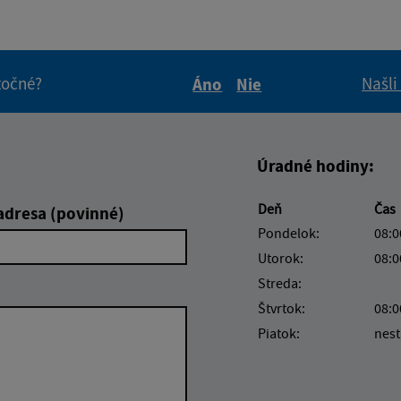
itočné?
Našli
Áno
Nie
Boli tieto informácie pre 
Boli tieto informáci
Úradné hodiny:
Deň
Čas
adresa (povinné)
Pondelok:
08:0
Utorok:
08:0
Streda:
Štvrtok:
08:0
Piatok:
nest