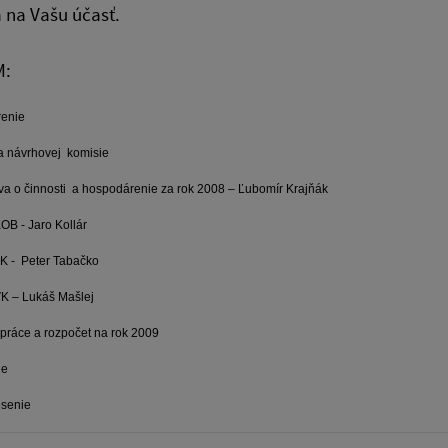
 na Vašu účasť.
M:
renie
a návrhovej komisie
a o činnosti
a hospodárenie za rok 2008 – Ľubomír Krajňák
OB - Jaro Kollár
K -
Peter Tabačko
K – Lukáš Mašlej
 práce a rozpočet na rok 2009
ne
senie