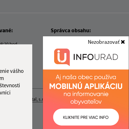
ované:
Správca obsahu:
Nezobrazovať
08:20 hod.
Správca obsahu je Obec Kysak.
Vytvorené v súlade s
Jednotným
dizajn manuálom elektronických
služieb.
enie vášho
ám
števnosti
vníci
nosť webex.digital, s.r.o.