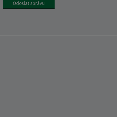
Google reCaptcha Response
Odoslať správu