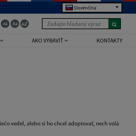
Slovenčina
Zadajte hľadaný výraz
AKO VYBAVIŤ
KONTAKTY
niečo vedel, alebo si ho chcel adoptovať, nech volá