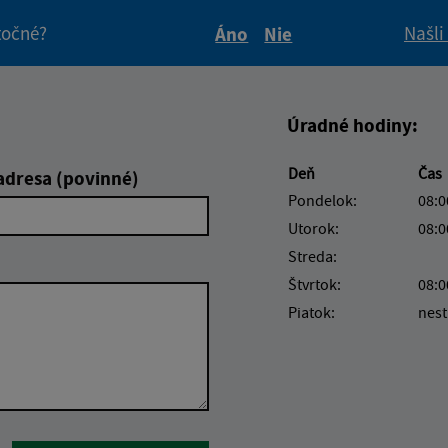
itočné?
Našli
Áno
Nie
Boli tieto informácie pre 
Boli tieto informáci
Úradné hodiny:
Deň
Čas
adresa (povinné)
Pondelok:
08:0
Utorok:
08:0
Streda:
Štvrtok:
08:0
Piatok:
nest