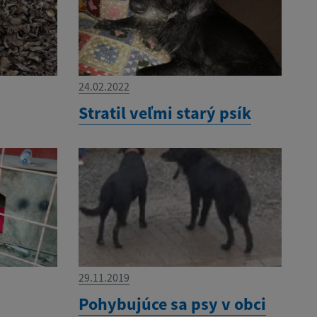
24.02.2022
Stratil veľmi starý psík
29.11.2019
Pohybujúce sa psy v obci