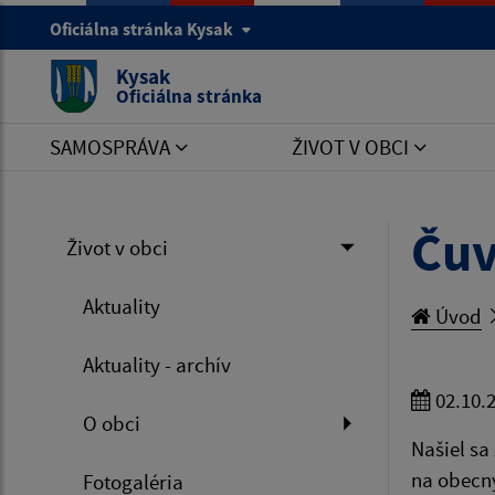
Oficiálna stránka Kysak
Kysak
Oficiálna stránka
SAMOSPRÁVA
ŽIVOT V OBCI
Ču
Život v obci
Aktuality
Úvod
Aktuality - archív
02.10.
O obci
Našiel sa
na obecn
Fotogaléria