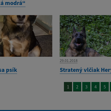
ká modrá“
29.01.2018
sa psík
Stratený vlčiak Her
1
2
3
4
5