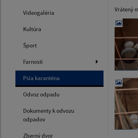
Vrátený m
Videogaléria
Kultúra
Šport
Farnosti
Psia karanténa
Odvoz odpadu
Dokumenty k odvozu
odpadov
Zberný dvor