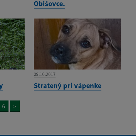
Obišovce.
09.10.2017
y
Stratený pri vápenke
6
>