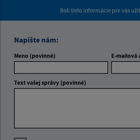
Boli tieto informácie pre vás už
Napíšte nám:
Meno (povinné)
E-mailová 
Text vašej správy (povinné)