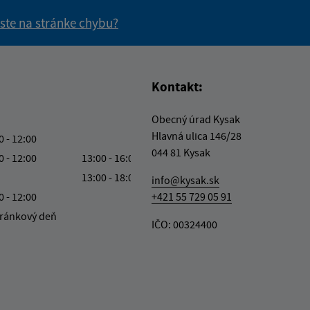
 ste na stránke chybu?
vás užitočné?
e pre vás užitočné?
Kontakt:
Obecný úrad Kysak
Hlavná ulica 146/28
0 - 12:00
044 81 Kysak
0 - 12:00
13:00 - 16:00
13:00 - 18:00
info@kysak.sk
0 - 12:00
+421 55 729 05 91
ránkový deň
IČO: 00324400