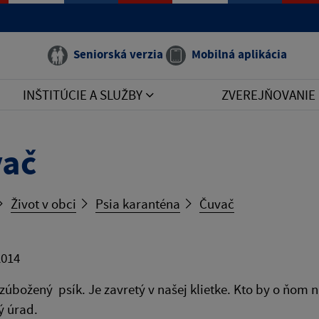
Seniorská verzia
Mobilná aplikácia
INŠTITÚCIE A SLUŽBY
ZVEREJŇOVANIE
vač
Život v obci
Psia karanténa
Čuvač
2014
 zúbožený psík. Je zavretý v našej klietke. Kto by o ňom 
ý úrad.