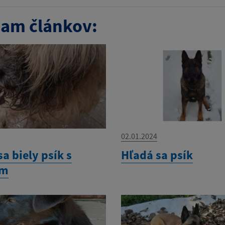
am článkov:
02.01.2024
sa biely psík s
Hľadá sa psík
om