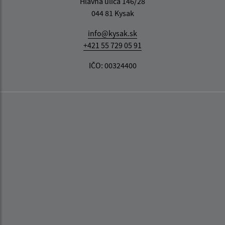
Hlavná ulica 146/28
044 81 Kysak
info@kysak.sk
+421 55 729 05 91
IČO: 00324400