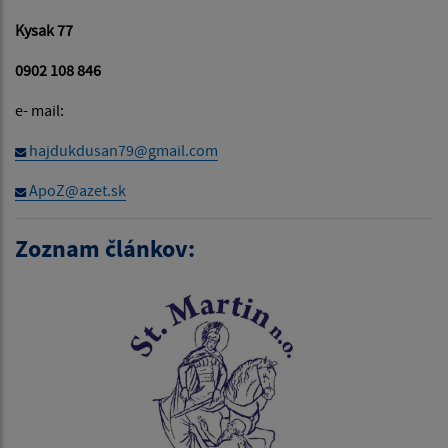
Kysak 77
0902 108 846
e- mail:
hajdukdusan79@gmail.com
ApoZ@azet.sk
Zoznam článkov: