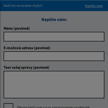
Našli ste na stránke chybu?
Napíšte nám
Napíšte nám:
Meno (povinné)
E-mailová adresa (povinné)
Text vašej správy (povinné)
Oboznámil som sa so
spracúvaním osobných