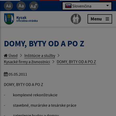
Slovenčina
Kysak
Menu
Oficiálna stránka
DOMY, BYTY OD A PO Z
Úvod
Inštitúcie a služby
Kysacké firmy a živnostníci
DOMY, BYTY OD A PO Z
05.05.2011
DOMY, BYTY OD A PO Z
- komplexné rekonštrukcie
- stavebné, murárske a tesárske práce
- zateplenie budov a domov