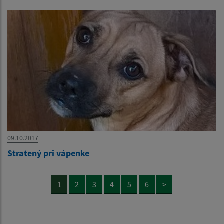
09.10.2017
Stratený pri vápenke
1
2
3
4
5
6
>