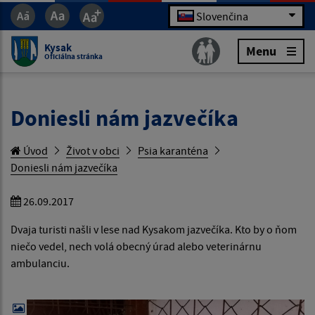
Slovenčina
Kysak
Menu
Oficiálna stránka
Doniesli nám jazvečíka
Úvod
Život v obci
Psia karanténa
Doniesli nám jazvečíka
26.09.2017
Dvaja turisti našli v lese nad Kysakom jazvečíka. Kto by o ňom
niečo vedel, nech volá obecný úrad alebo veterinárnu
ambulanciu.