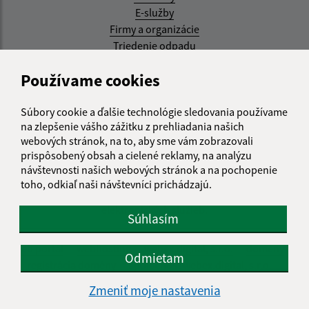
E-služby
Firmy a organizácie
Triedenie odpadu
Aktualizované:
Používame cookies
07.08.2026 08:20 hod.
Súbory cookie a ďalšie technológie sledovania používame
RSS
na zlepšenie vášho zážitku z prehliadania našich
webových stránok, na to, aby sme vám zobrazovali
Správca obsahu:
prispôsobený obsah a cielené reklamy, na analýzu
návštevnosti našich webových stránok a na pochopenie
Správca obsahu je Obec Kysak.
toho, odkiaľ naši návštevníci prichádzajú.
Vytvorené v súlade s
Jednotným dizajn manuálom
elektronických služieb.
Súhlasím
web portál
webhosting
webex.digital, s.r.o.
domény
Odmietam
registrácia domény
spoločnosť webex.digital, s.r.o.
Zmeniť moje nastavenia
Technický prevádzkovateľ: