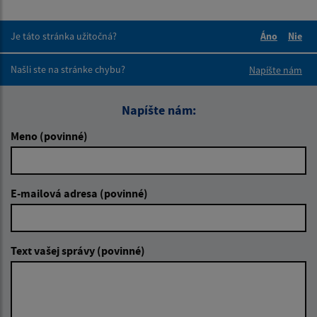
Je táto stránka užitočná?
Áno
Nie
Boli tieto 
Boli 
Našli ste na stránke chybu?
Napíšte nám
Napíšte nám:
Meno (povinné)
E-mailová adresa (povinné)
Text vašej správy (povinné)