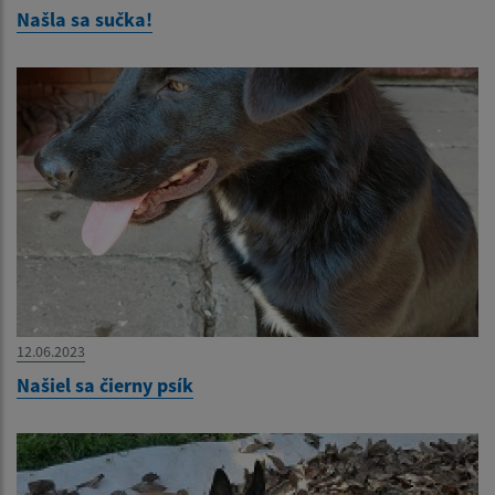
Našla sa sučka!
12.06.2023
Našiel sa čierny psík