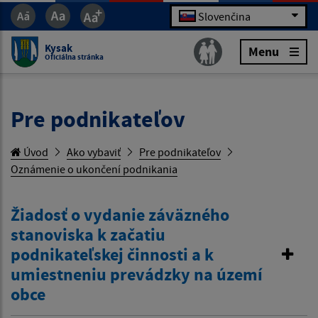
Slovenčina
Kysak
Menu
Oficiálna stránka
Pre podnikateľov
Úvod
Ako vybaviť
Pre podnikateľov
Oznámenie o ukončení podnikania
Žiadosť o vydanie záväzného
stanoviska k začatiu
podnikateľskej činnosti a k
umiestneniu prevádzky na území
obce