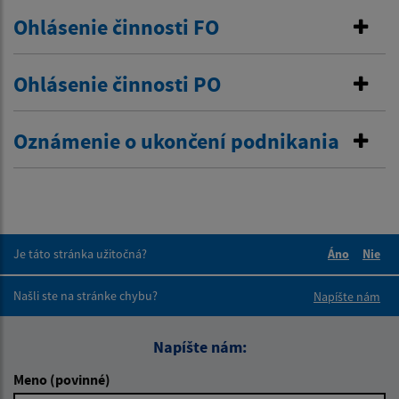
Ohlásenie činnosti FO
Ohlásenie činnosti PO
Oznámenie o ukončení podnikania
Je táto stránka užitočná?
Áno
Nie
Boli tieto 
Boli 
Našli ste na stránke chybu?
Napíšte nám
Napíšte nám:
Meno (povinné)