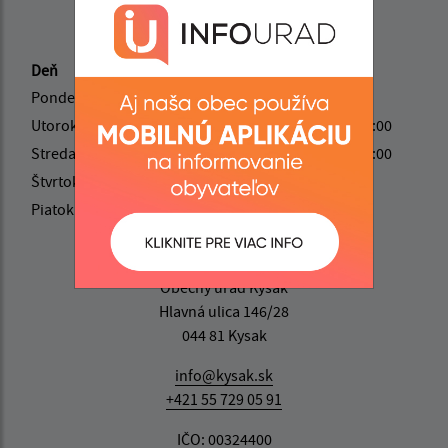
Úradné hodiny:
Deň
Čas
Pondelok:
08:00 - 12:00
Utorok:
08:00 - 12:00
13:00 - 16:00
Streda:
13:00 - 18:00
Štvrtok:
08:00 - 12:00
Piatok:
nestránkový deň
Kontakt:
Obecný úrad Kysak
Hlavná ulica 146/28
044 81 Kysak
info@kysak.sk
+421 55 729 05 91
IČO: 00324400