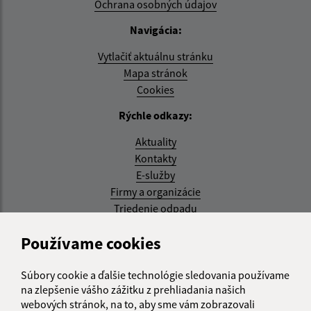
Ochrana osobných údajov
Navigácia:
Vytlačiť aktuálnu stránku
Mapa stránok
Cookies
Rýchle odkazy:
Aktuality
Kontakty
E-služby
Firmy a organizácie
Triedenie odpadu
Aktualizované:
Používame cookies
07.08.2026 08:20 hod.
Súbory cookie a ďalšie technológie sledovania používame
RSS
na zlepšenie vášho zážitku z prehliadania našich
webových stránok, na to, aby sme vám zobrazovali