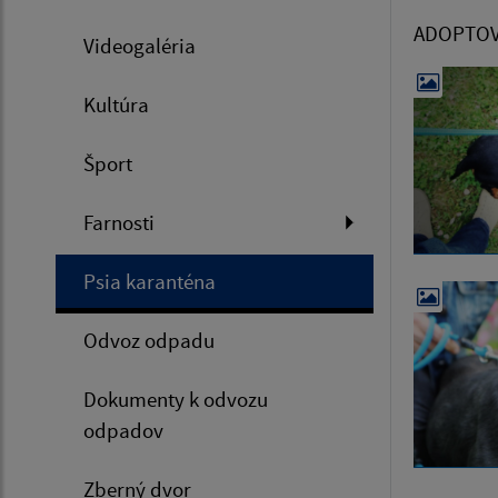
ADOPTOV
Videogaléria
Kultúra
Šport
Farnosti
Psia karanténa
Odvoz odpadu
Dokumenty k odvozu
odpadov
Zberný dvor