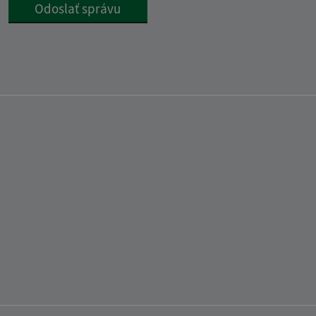
Google reCaptcha Response
Odoslať správu