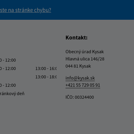
 ste na stránke chybu?
vás užitočné?
e pre vás užitočné?
Kontakt:
Obecný úrad Kysak
Hlavná ulica 146/28
0 - 12:00
044 81 Kysak
0 - 12:00
13:00 - 16:00
13:00 - 18:00
info@kysak.sk
0 - 12:00
+421 55 729 05 91
ránkový deň
IČO: 00324400