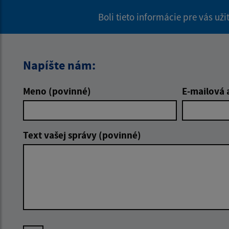
Boli tieto informácie pre vás už
Napíšte nám:
Meno (povinné)
E-mailová 
Text vašej správy (povinné)