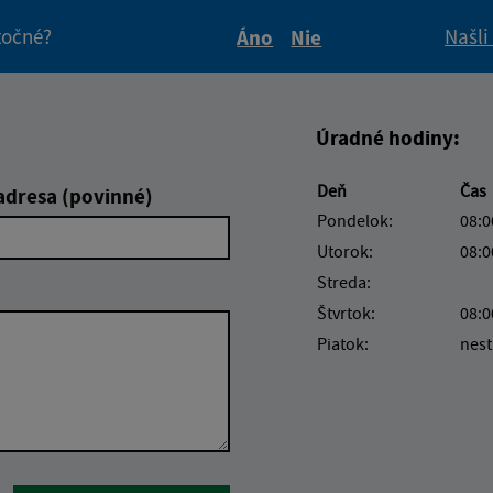
itočné?
Našli
Áno
Nie
Boli tieto informácie pre 
Boli tieto informáci
Úradné hodiny:
Deň
Čas
adresa (povinné)
Pondelok:
08:0
Utorok:
08:0
Streda:
Štvrtok:
08:0
Piatok:
nest