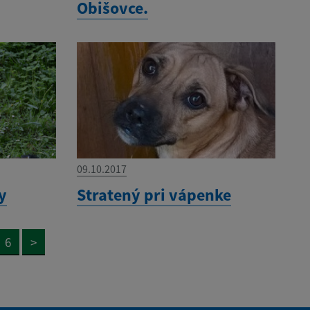
Obišovce.
09.10.2017
y
Stratený pri vápenke
6
>