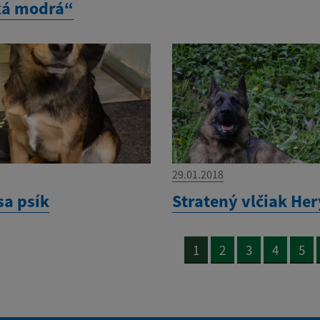
ká modrá“
29.01.2018
sa psík
Stratený vlčiak Her
1
2
3
4
5