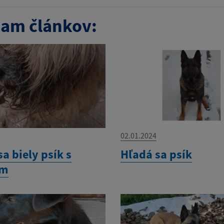
am článkov:
02.01.2024
sa biely psík s
Hľadá sa psík
om