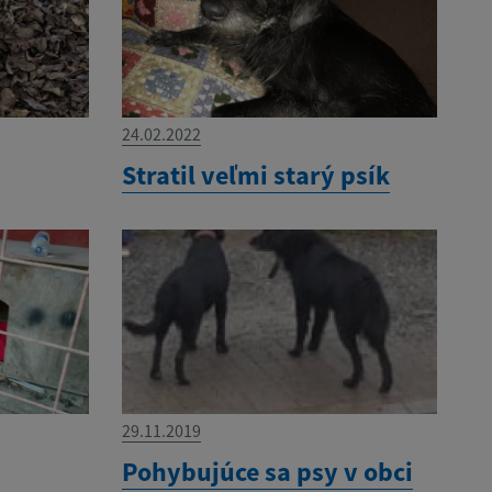
24.02.2022
Stratil veľmi starý psík
29.11.2019
Pohybujúce sa psy v obci