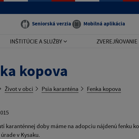
Seniorská verzia
Mobilná aplikácia
INŠTITÚCIE A SLUŽBY
ZVEREJŇOVANIE
ka kopova
Život v obci
Psia karanténa
Fenka kopova
2015
tí karanténnej doby máme na adopciu nájdenú fenku kopo
úrade v Kysaku.