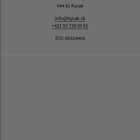
044 81 Kysak
info@kysak.sk
+421 55 729 05 91
IČO: 00324400