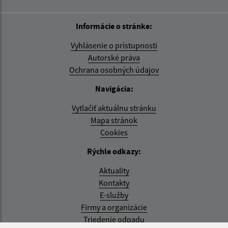
Informácie o stránke:
Vyhlásenie o prístupnosti
Autorské práva
Ochrana osobných údajov
Navigácia:
Vytlačiť aktuálnu stránku
Mapa stránok
Cookies
Rýchle odkazy:
Aktuality
Kontakty
E-služby
Firmy a organizácie
Triedenie odpadu