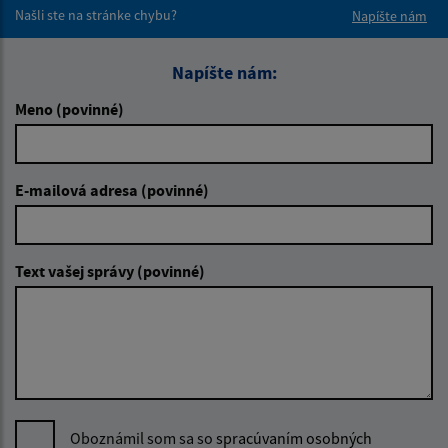
Našli ste na stránke chybu?
Napíšte nám
Napíšte nám:
Meno (povinné)
E-mailová adresa (povinné)
Text vašej správy (povinné)
Oboznámil som sa so
spracúvaním osobných