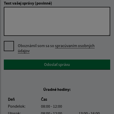
Text vašej správy (povinné)
Oboznámil som sa so
spracúvaním osobných
údajov
Google reCaptcha Response
Odoslať správu
Úradné hodiny:
Deň
Čas
Pondelok:
08:00 - 12:00
Utorok:
08:00 - 12:00
13:00 - 16:00