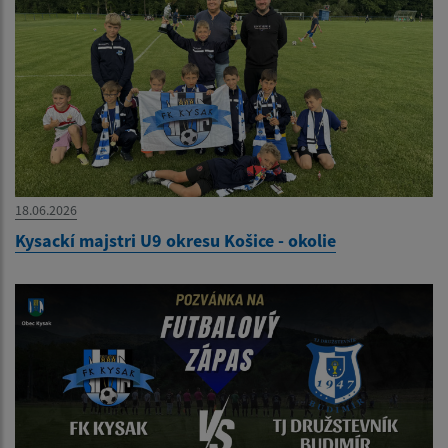
18.06.2026
Kysackí majstri U9 okresu Košice - okolie