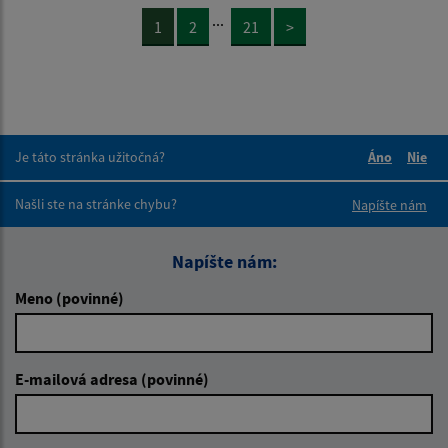
...
1
2
21
>
Je táto stránka užitočná?
Áno
Nie
Boli tieto 
Boli 
Našli ste na stránke chybu?
Napíšte nám
Napíšte nám:
Meno (povinné)
E-mailová adresa (povinné)