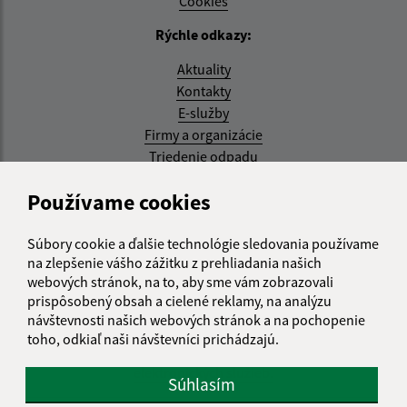
Cookies
Rýchle odkazy:
Aktuality
Kontakty
E-služby
Firmy a organizácie
Triedenie odpadu
Aktualizované:
Používame cookies
07.08.2026 08:20 hod.
Súbory cookie a ďalšie technológie sledovania používame
RSS
na zlepšenie vášho zážitku z prehliadania našich
webových stránok, na to, aby sme vám zobrazovali
Správca obsahu:
prispôsobený obsah a cielené reklamy, na analýzu
návštevnosti našich webových stránok a na pochopenie
Správca obsahu je Obec Kysak.
toho, odkiaľ naši návštevníci prichádzajú.
Vytvorené v súlade s
Jednotným dizajn manuálom
elektronických služieb.
Súhlasím