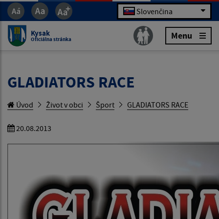
Slovenčina
Kysak
Menu
Oficiálna stránka
GLADIATORS RACE
Úvod
Život v obci
Šport
GLADIATORS RACE
20.08.2013