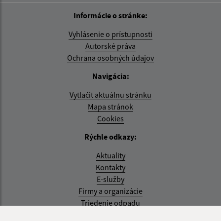
Informácie o stránke:
Vyhlásenie o prístupnosti
Autorské práva
Ochrana osobných údajov
Navigácia:
Vytlačiť aktuálnu stránku
Mapa stránok
Cookies
Rýchle odkazy:
Aktuality
Kontakty
E-služby
Firmy a organizácie
Triedenie odpadu
Aktualizované: