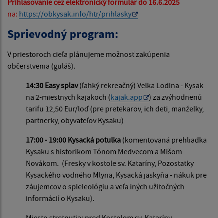
Prihlasovanie cez elektronický formulár
do 16.6.2025
na:
https://obkysak.info/htr/prihlasky
Sprievodný program:
V priestoroch cieľa plánujeme možnosť zakúpenia
občerstvenia (guláš).
14:30
Easy splav
(ľahký rekreačný) Velka Lodina - Kysak
na 2-miestnych kajakoch (
kajak.app
) za zvýhodnenú
tarifu 12,50 Eur/loď (pre pretekarov, ich deti, manželky,
partnerky, obyvateľov Kysaku)
17:00 - 19:00
Kysacká potulka
(komentovaná prehliadka
Kysaku s historikom Tónom Medvecom a Mišom
Novákom. (Fresky v kostole sv. Kataríny, Pozostatky
Kysackého vodného Mlyna, Kysacká jaskyňa - nákuk pre
záujemcov o spleleológiu a veľa iných užitočných
informácií o Kysaku).
Miesto stretnutia: pred Kostolom sv. Kataríny