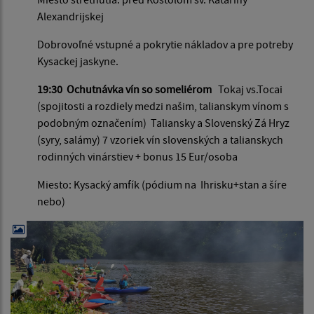
Alexandrijskej
Dobrovoľné vstupné a pokrytie nákladov a pre potreby
Kysackej jaskyne.
19:30
Ochutnávka vín so someliérom
Tokaj vs.Tocai
(spojitosti a rozdiely medzi našim, talianskym vínom s
podobným označením) Taliansky a Slovenský Zá Hryz
(syry, salámy) 7 vzoriek vín slovenských a talianskych
rodinných vinárstiev + bonus 15 Eur/osoba
Miesto: Kysacký amfík (pódium na Ihrisku+stan a šíre
nebo)