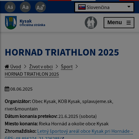
Slovenčina
Kysak
Menu
Oficiálna stránka
HORNAD TRIATHLON 2025
Úvod
Život v obci
Šport
HORNAD TRIATHLON 2025
08.06.2025
Organizátor:
Obec Kysak, KOB Kysak, splavujeme.sk,
river&mountain
Dátum konania pretekov:
21.6.2025 (sobota)
Miesto konania:
Rieka Hornád a okolie obce Kysak
Zhromaždisko:
Letný športový areál obce Kysak pri Hornáde –
GPS: 48.856274, 21.226285