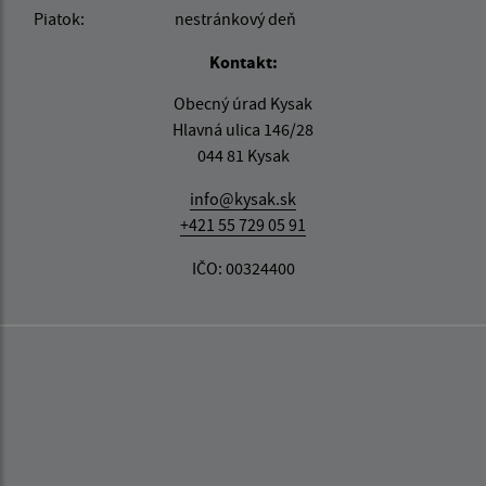
Piatok:
nestránkový deň
Kontakt:
Obecný úrad Kysak
Hlavná ulica 146/28
044 81 Kysak
info@kysak.sk
+421 55 729 05 91
IČO: 00324400