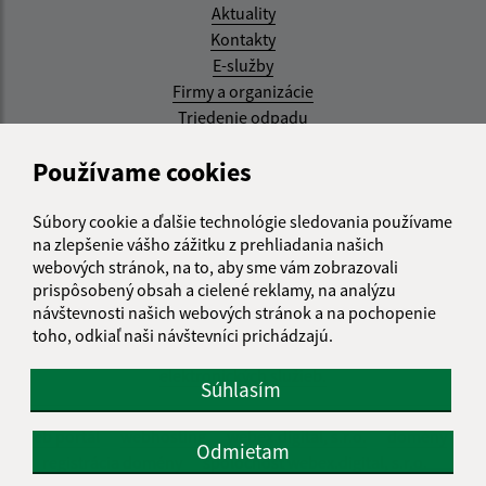
Aktuality
Kontakty
E-služby
Firmy a organizácie
Triedenie odpadu
Aktualizované:
Používame cookies
07.08.2026 08:20 hod.
Súbory cookie a ďalšie technológie sledovania používame
RSS
na zlepšenie vášho zážitku z prehliadania našich
webových stránok, na to, aby sme vám zobrazovali
Správca obsahu:
prispôsobený obsah a cielené reklamy, na analýzu
návštevnosti našich webových stránok a na pochopenie
Správca obsahu je Obec Kysak.
toho, odkiaľ naši návštevníci prichádzajú.
Vytvorené v súlade s
Jednotným dizajn manuálom
elektronických služieb.
Súhlasím
web portál
webhosting
webex.digital, s.r.o.
domény
Odmietam
registrácia domény
spoločnosť webex.digital, s.r.o.