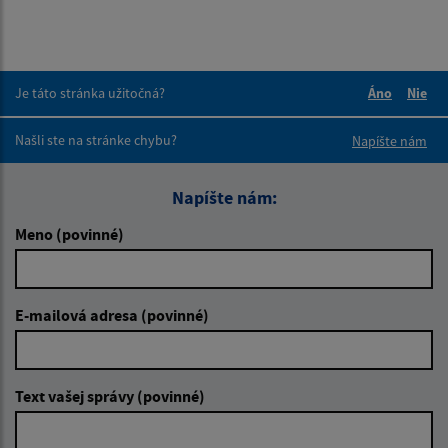
Je táto stránka užitočná?
Áno
Nie
Boli tieto 
Boli 
Našli ste na stránke chybu?
Napíšte nám
Napíšte nám:
Meno (povinné)
E-mailová adresa (povinné)
Text vašej správy (povinné)