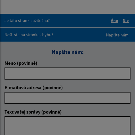
Je táto stránka užitočná?
Áno
Nie
Boli tieto 
Boli 
Našli ste na stránke chybu?
Napíšte nám
Napíšte nám:
Meno (povinné)
E-mailová adresa (povinné)
Text vašej správy (povinné)