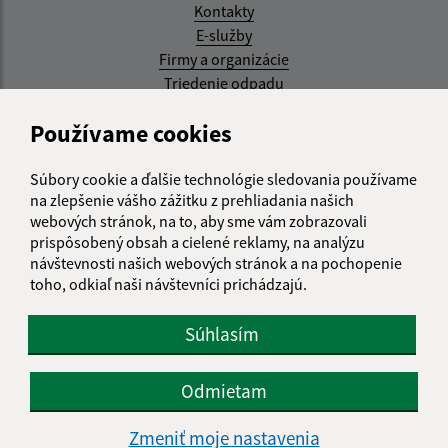
Kontakty
E-služby
Firmy a organizácie
Triedenie odpadu
Aktualizované:
Používame cookies
07.08.2026 08:20 hod.
Súbory cookie a ďalšie technológie sledovania používame
RSS
na zlepšenie vášho zážitku z prehliadania našich
webových stránok, na to, aby sme vám zobrazovali
Správca obsahu:
prispôsobený obsah a cielené reklamy, na analýzu
návštevnosti našich webových stránok a na pochopenie
Správca obsahu je Obec Kysak.
toho, odkiaľ naši návštevníci prichádzajú.
Vytvorené v súlade s
Jednotným dizajn manuálom
elektronických služieb.
Súhlasím
web portál
webhosting
webex.digital, s.r.o.
domény
Odmietam
registrácia domény
spoločnosť webex.digital, s.r.o.
Zmeniť moje nastavenia
Technický prevádzkovateľ: