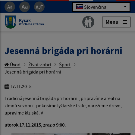
Slovenčina
Kysak
Menu
Oficiálna stránka
Jesenná brigáda pri horárni
Úvod
Život v obci
Šport
Jesenná brigáda pri horárni
17.11.2015
Tradičná jesenná brigáda pri horárni, pripravíme areál na
zimnú sezónu - pokosíme lyžiarske trate, narežeme drevo,
upravíme klziská. V
utorok 17.11.2015, zraz o 9:00.