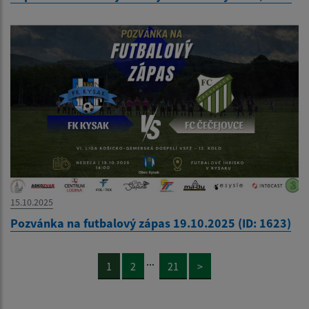
15.10.2025
Pozvánka na futbalový zápas 19.10.2025 (ID: 1623)
...
1
2
21
>