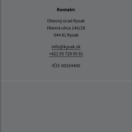
Kontakt:
Obecný úrad Kysak
Hlavná ulica 146/28
044 81 Kysak
info@kysak.sk
+421 55 729 05 91
IČO: 00324400