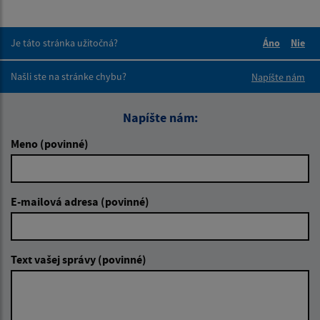
Je táto stránka užitočná?
Áno
Nie
Boli tieto 
Boli 
Našli ste na stránke chybu?
Napíšte nám
Napíšte nám:
Meno (povinné)
E-mailová adresa (povinné)
Text vašej správy (povinné)