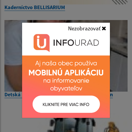
Kaderníctvo BELLISARIUM
Nezobrazovať
Detská ambulancia - zmena ordinačných hodín