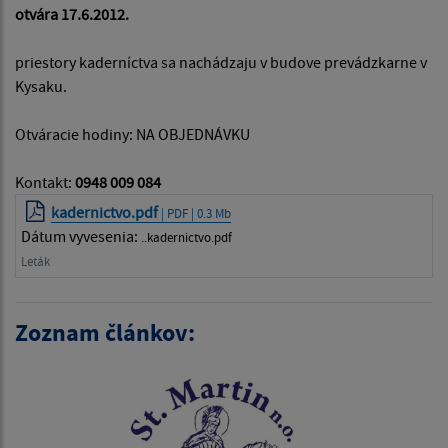
otvára 17.6.2012.
priestory kaderníctva sa nachádzaju v budove prevádzkarne v
Kysaku.
Otváracie hodiny: NA OBJEDNÁVKU
Kontakt:
0948 009 084
kadernictvo.pdf
| PDF | 0.3 Mb
Dátum vyvesenia:
..kadernictvo.pdf
Leták
Zoznam článkov: