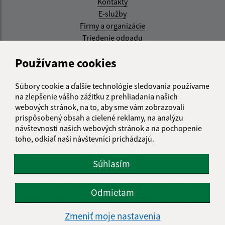
Kontakty
E-služby
Firmy a organizácie
Triedenie odpadu
Aktualizované:
Používame cookies
07.08.2026 08:20 hod.
Súbory cookie a ďalšie technológie sledovania používame
RSS
na zlepšenie vášho zážitku z prehliadania našich
webových stránok, na to, aby sme vám zobrazovali
Správca obsahu:
prispôsobený obsah a cielené reklamy, na analýzu
návštevnosti našich webových stránok a na pochopenie
Správca obsahu je Obec Kysak.
toho, odkiaľ naši návštevníci prichádzajú.
Vytvorené v súlade s
Jednotným dizajn manuálom
elektronických služieb.
Súhlasím
web portál
webhosting
webex.digital, s.r.o.
domény
Odmietam
registrácia domény
spoločnosť webex.digital, s.r.o.
Zmeniť moje nastavenia
Technický prevádzkovateľ: