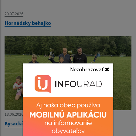
20.07.2026
Hornádsky behajko
Nezobrazovať
18.06.2026
Kysackí majstri U9 okresu Košice - okolie