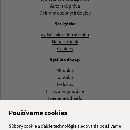
Autorské práva
Ochrana osobných údajov
Navigácia:
Vytlačiť aktuálnu stránku
Mapa stránok
Cookies
Rýchle odkazy:
Aktuality
Kontakty
E-služby
Firmy a organizácie
Triedenie odpadu
Aktualizované:
Používame cookies
07.08.2026 08:20 hod.
Súbory cookie a ďalšie technológie sledovania používame