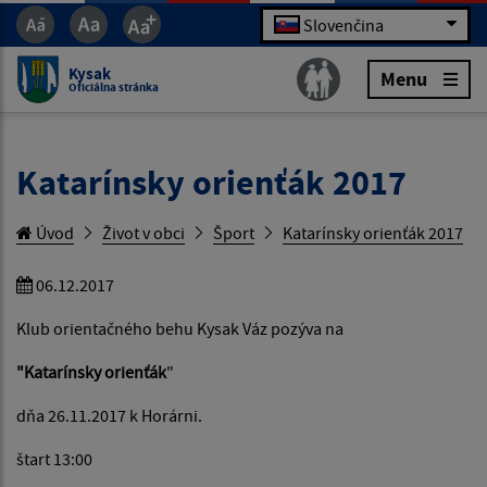
Slovenčina
Kysak
Menu
Oficiálna stránka
Katarínsky orienťák 2017
Úvod
Život v obci
Šport
Katarínsky orienťák 2017
06.12.2017
Klub orientačného behu Kysak Váz pozýva na
"Katarínsky orienťák
"
dňa 26.11.2017 k Horárni.
štart 13:00