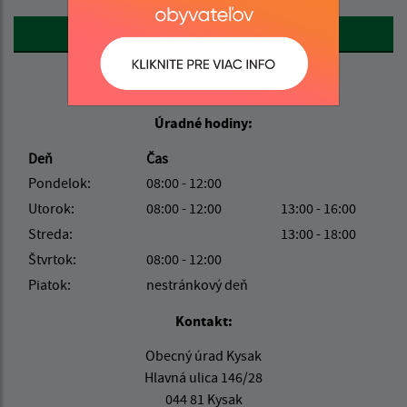
Google reCaptcha Response
Odoslať správu
Úradné hodiny:
Deň
Čas
Pondelok:
08:00 - 12:00
Utorok:
08:00 - 12:00
13:00 - 16:00
Streda:
13:00 - 18:00
Štvrtok:
08:00 - 12:00
Piatok:
nestránkový deň
Kontakt:
Obecný úrad Kysak
Hlavná ulica 146/28
044 81 Kysak