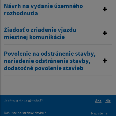
Návrh na vydanie územného
rozhodnutia
Žiadosť o zriadenie vjazdu
miestnej komunikácie
Povolenie na odstránenie stavby,
nariadenie odstránenia stavby,
dodatočné povolenie stavieb
Je táto stránka užitočná?
Áno
Nie
Boli tieto 
Boli 
Našli ste na stránke chybu?
Napíšte nám