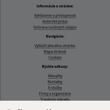
Informácie o stránke:
Vyhlásenie o prístupnosti
Autorské práva
Ochrana osobných údajov
Navigácia:
Vytlačiť aktuálnu stránku
Mapa stránok
Cookies
Rýchle odkazy:
Aktuality
Kontakty
E-služby
Firmy a organizácie
Triedenie odpadu
Aktualizované: