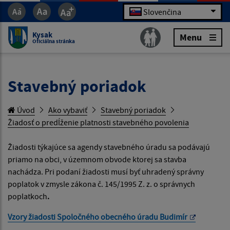
Slovenčina
Kysak
Menu
Oficiálna stránka
Stavebný poriadok
Úvod
Ako vybaviť
Stavebný poriadok
Žiadosť o predĺženie platnosti stavebného povolenia
Žiadosti týkajúce sa agendy stavebného úradu sa podávajú
priamo na obci, v územnom obvode ktorej sa stavba
nachádza. Pri podaní žiadosti musí byť uhradený správny
poplatok v zmysle zákona č. 145/1995 Z. z. o správnych
poplatkoch
.
Vzory žiadosti Spoločného obecného úradu Budimír