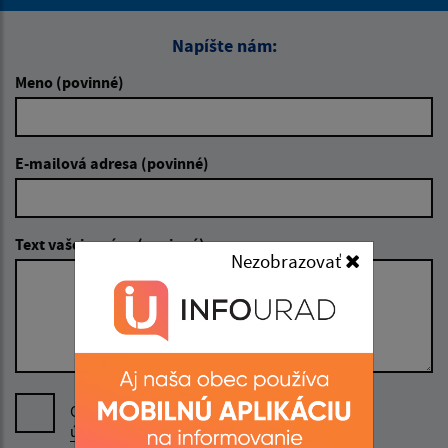
Napíšte nám:
Meno (povinné)
E-mailová adresa (povinné)
Text vašej správy (povinné)
Nezobrazovať
Oboznámil som sa so
spracúvaním osobných
údajov