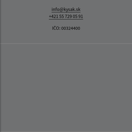
info@kysak.sk
+421 55 729 05 91
IČO: 00324400