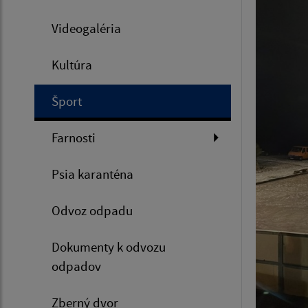
Videogaléria
Kultúra
Šport
Farnosti
Psia karanténa
Odvoz odpadu
Dokumenty k odvozu
odpadov
Zberný dvor