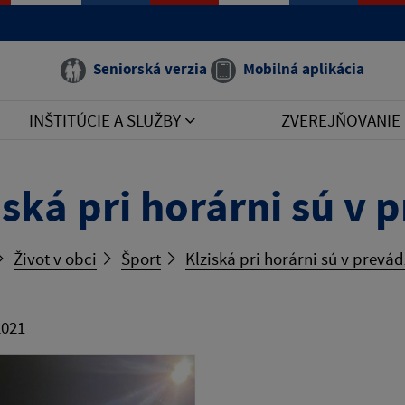
Seniorská verzia
Mobilná aplikácia
INŠTITÚCIE A SLUŽBY
ZVEREJŇOVANIE
iská pri horárni sú v
Život v obci
Šport
Klziská pri horárni sú v prevá
2021