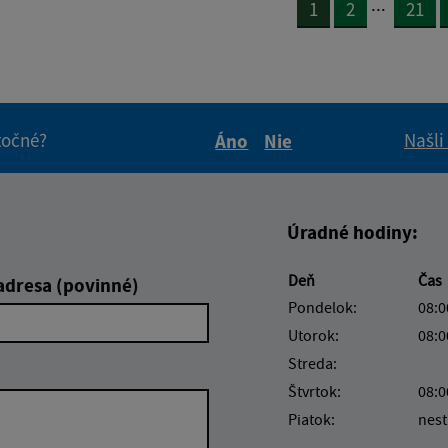
...
1
2
21
itočné?
Našli
Áno
Nie
Boli tieto informácie pre 
Boli tieto informáci
Úradné hodiny:
Deň
Čas
adresa (povinné)
Pondelok:
08:0
Utorok:
08:0
Streda:
Štvrtok:
08:0
Piatok:
nest