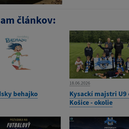
am článkov:
18.06.2026
sky behajko
Kysackí majstri U9
Košice - okolie