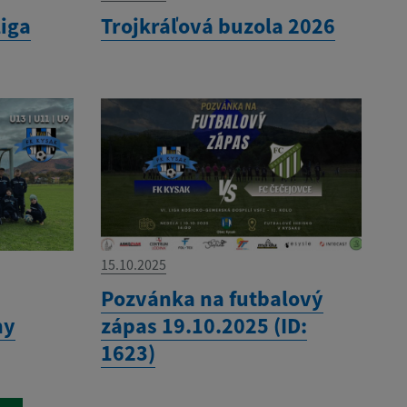
liga
Trojkráľová buzola 2026
15.10.2025
Pozvánka na futbalový
ny
zápas 19.10.2025 (ID:
1623)