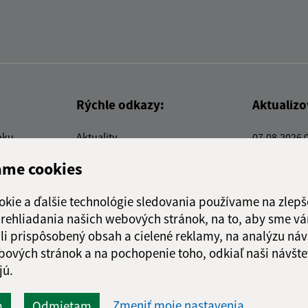
Rýchle odkazy:
Aktualiz
nku
Aktuality
07.08.2026 
Kontakty
RSS
ame cookies
E-služby
Firmy a organizácie
okie a ďalšie technológie sledovania používame na zlepš
Triedenie odpadu
 prehliadania našich webových stránok, na to, aby sme v
li prispôsobený obsah a cielené reklamy, na analýzu náv
bových stránok a na pochopenie toho, odkiaľ naši návšte
jú.
webex.digital, s.r.o.
domény
registrácia domény
spoloč
Technický prevádzkovateľ:
Zmeniť moje nastavenia
m
Odmietam