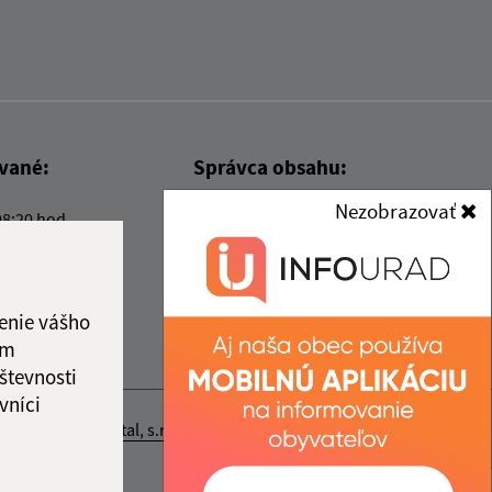
ované:
Správca obsahu:
Nezobrazovať
08:20 hod.
Správca obsahu je Obec Kysak.
Vytvorené v súlade s
Jednotným
dizajn manuálom elektronických
služieb.
enie vášho
ám
števnosti
vníci
nosť webex.digital, s.r.o.