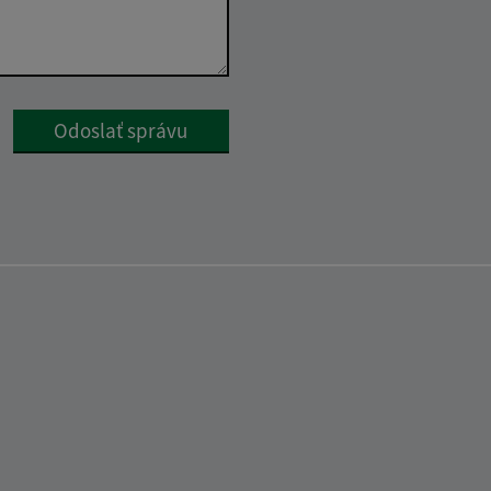
Google reCaptcha Response
Odoslať správu