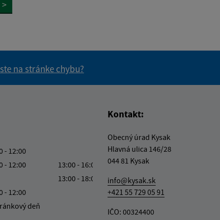
>
 ste na stránke chybu?
vás užitočné?
e pre vás užitočné?
Kontakt:
Obecný úrad Kysak
Hlavná ulica 146/28
0 - 12:00
044 81 Kysak
0 - 12:00
13:00 - 16:00
13:00 - 18:00
info@kysak.sk
0 - 12:00
+421 55 729 05 91
ránkový deň
IČO: 00324400