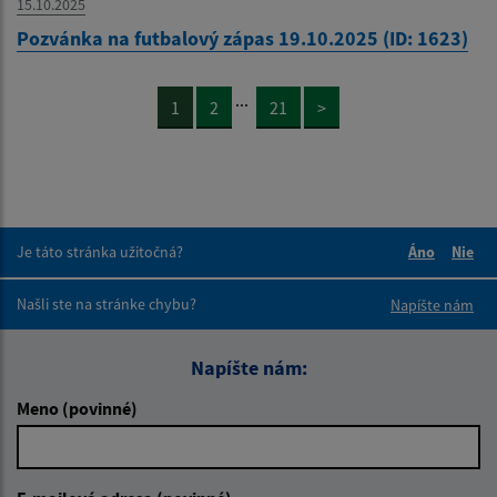
15.10.2025
Pozvánka na futbalový zápas 19.10.2025 (ID: 1623)
...
1
2
21
>
Je táto stránka užitočná?
Áno
Nie
Boli tieto 
Boli 
Našli ste na stránke chybu?
Napíšte nám
Napíšte nám:
Meno (povinné)