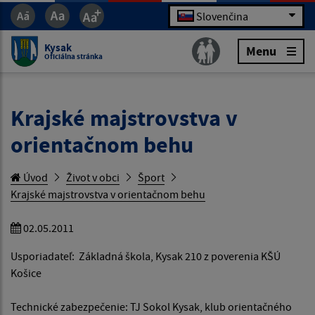
Slovenčina
Kysak
Menu
Oficiálna stránka
Krajské majstrovstva v
orientačnom behu
Úvod
Život v obci
Šport
Krajské majstrovstva v orientačnom behu
02.05.2011
Usporiadateľ: Základná škola, Kysak 210 z poverenia KŠÚ
Košice
Technické zabezpečenie: TJ Sokol Kysak, klub orientačného