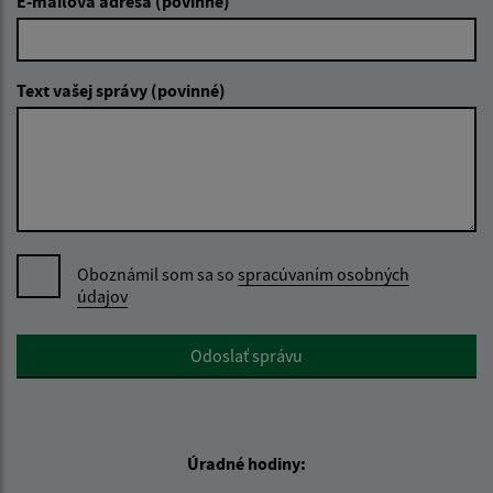
E-mailová adresa (povinné)
Text vašej správy (povinné)
Oboznámil som sa so
spracúvaním osobných
údajov
Google reCaptcha Response
Odoslať správu
Úradné hodiny: