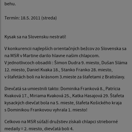
behu.
Termín: 18.5. 2011 (streda)
Kysak sa na Slovensku nestratí!
V konkurencii najlepších orientačných bežcov zo Slovenska sa
na MSR v Martine darilo hlavne našim chlapcom.
V jednotlivcoch obsadili : Šimon Dudra 9. miesto, Dušan Sláma
12. miesto, Daniel Kvaka 18., Stanko Franko 28. miesto,
v štafetách boli na krásnom 3.mieste za štafetami z Bratislavy.
Dievčatá sa umiestnili takto: Dominika Franková 8., Patrícia
Kvaková 17., Miriama Kvaková 25., Katka Hasajová 29. Štafeta
kysackých dievčat bola na 5. mieste, štafeta Košického kraja
s Dominikou Frankovou vyhrala 1. miesto!
Celkovo na MSR súťaží družstiev získali chlapci strieborné
medaily = 2. miesto, dievčatá boli 4.