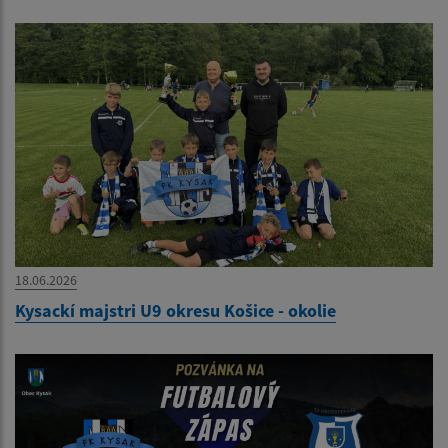
18.06.2026
Kysackí majstri U9 okresu Košice - okolie