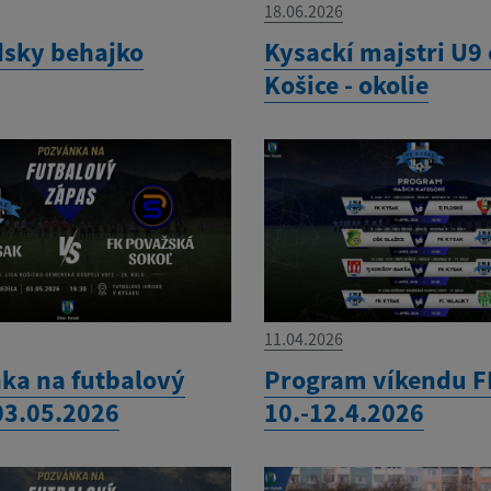
18.06.2026
sky behajko
Kysackí majstri U9
Košice - okolie
11.04.2026
ka na futbalový
Program víkendu F
03.05.2026
10.-12.4.2026