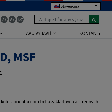
Slovenčina
Zadajte hľadaný výraz
AKO VYBAVIŤ
KONTAKTY
OD, MSF
F
é kolo v orientačnom behu základných a stredných