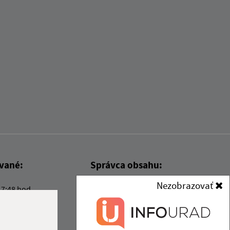
ované:
Správca obsahu:
Nezobrazovať
17:48 hod.
Správca obsahu je Obec Kysak.
Vytvorené v súlade s
Jednotným
dizajn manuálom elektronických
služieb.