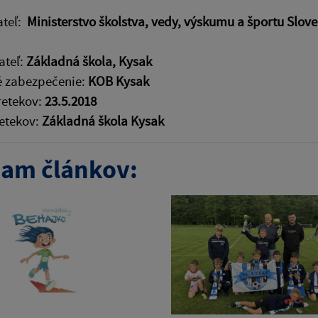
ateľ:
Ministerstvo školstva, vedy, výskumu a športu Slov
ateľ:
Základná škola, Kysak
é zabezpečenie:
KOB Kysak
retekov:
23.5.2018
etekov:
Základná škola Kysak
am článkov: