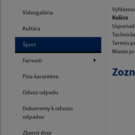
Vyhlasov
Videogaléria
Košice
Usporiad
Kultúra
Technick
Termín p
Šport
Miesto pr
Farnosti
Zozn
Psia karanténa
Odvoz odpadu
Dokumenty k odvozu
odpadov
Zberný dvor