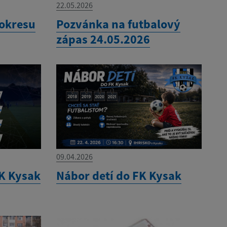
22.05.2026
 okresu
Pozvánka na futbalový
zápas 24.05.2026
09.04.2026
K Kysak
Nábor detí do FK Kysak