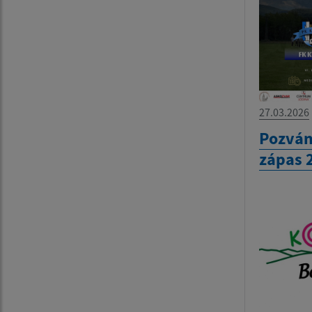
27.03.2026
Pozván
zápas 