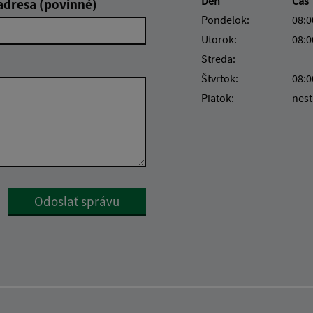
Deň
Čas
adresa (povinné)
Pondelok:
08:0
Utorok:
08:0
Streda:
Štvrtok:
08:0
Piatok:
nest
Google reCaptcha Response
Odoslať správu