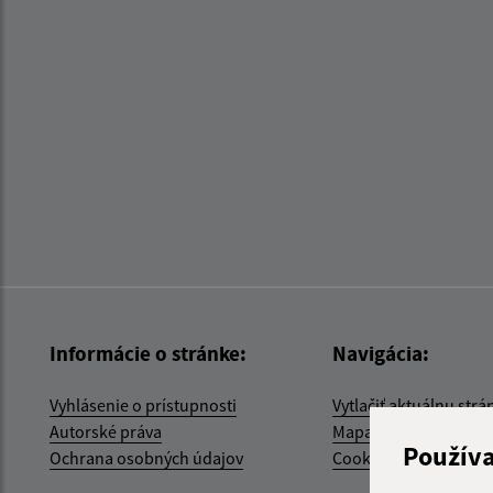
Informácie o stránke:
Navigácia:
Vyhlásenie o prístupnosti
Vytlačiť aktuálnu strá
Autorské práva
Mapa stránok
Použív
Ochrana osobných údajov
Cookies