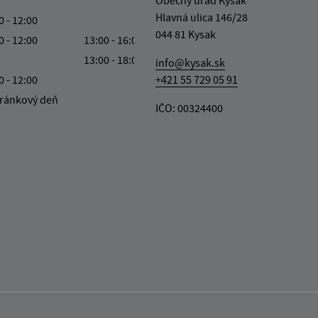
Obecný úrad Kysak
Hlavná ulica 146/28
0 - 12:00
044 81 Kysak
0 - 12:00
13:00 - 16:00
13:00 - 18:00
info@kysak.sk
0 - 12:00
+421 55 729 05 91
ránkový deň
IČO: 00324400