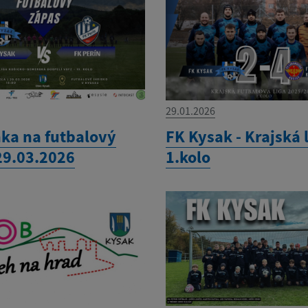
29.01.2026
ka na futbalový
FK Kysak - Krajská 
29.03.2026
1.kolo