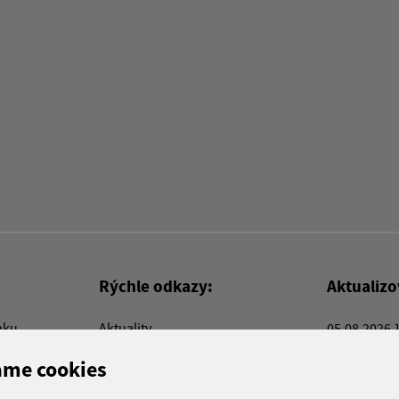
Rýchle odkazy:
Aktualiz
nku
Aktuality
05.08.2026 
Kontakty
RSS
ame cookies
E-služby
Firmy a organizácie