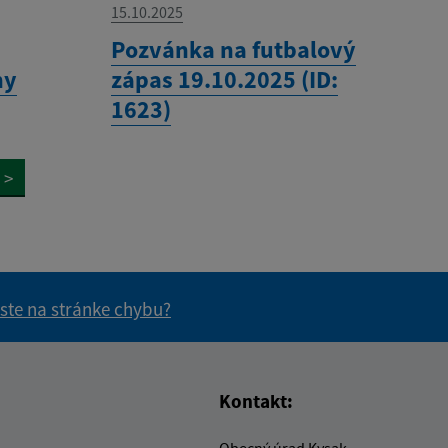
15.10.2025
Pozvánka na futbalový
ny
zápas 19.10.2025 (ID:
1623)
>
 ste na stránke chybu?
vás užitočné?
e pre vás užitočné?
Kontakt: