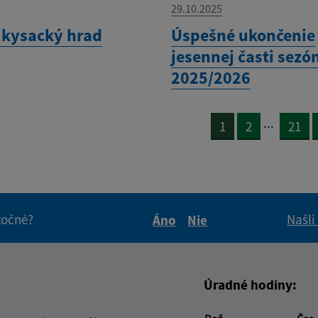
29.10.2025
 kysacký hrad
Úspešné ukončenie
jesennej časti sezó
2025/2026
...
1
2
21
itočné?
Našli
Áno
Nie
Boli tieto informácie pre 
Boli tieto informáci
Úradné hodiny: