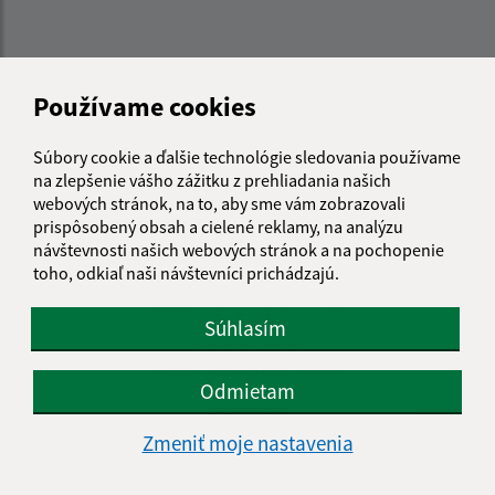
Používame cookies
Súbory cookie a ďalšie technológie sledovania používame
na zlepšenie vášho zážitku z prehliadania našich
webových stránok, na to, aby sme vám zobrazovali
prispôsobený obsah a cielené reklamy, na analýzu
návštevnosti našich webových stránok a na pochopenie
Informácie o stránke:
toho, odkiaľ naši návštevníci prichádzajú.
Vyhlásenie o prístupnosti
Súhlasím
Autorské práva
Ochrana osobných údajov
Odmietam
Navigácia:
Zmeniť moje nastavenia
Vytlačiť aktuálnu stránku
Mapa stránok