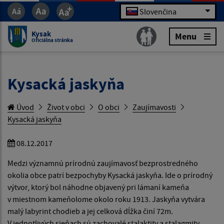
Slovenčina
Kysak
Menu
Oficiálna stránka
Kysacká jaskyňa
Úvod
Život v obci
O obci
Zaujímavosti
Kysacká jaskyňa
08.12.2017
Medzi významnú prírodnú zaujímavosť bezprostredného
okolia obce patrí bezpochyby Kysacká jaskyňa. Ide o prírodný
výtvor, ktorý bol náhodne objavený pri lámaní kameňa
v miestnom kameňolome okolo roku 1913. Jaskyňa vytvára
malý labyrint chodieb a jej celková dĺžka činí 72m.
V jednotlivých sieňach sú zachovalé stalaktity a stalagmity,