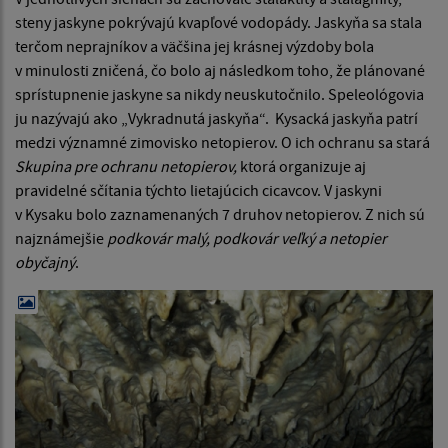
steny jaskyne pokrývajú kvapľové vodopády. Jaskyňa sa stala
terčom neprajníkov a väčšina jej krásnej výzdoby bola
v minulosti zničená, čo bolo aj následkom toho, že plánované
sprístupnenie jaskyne sa nikdy neuskutočnilo. Speleológovia
ju nazývajú ako „Vykradnutá jaskyňa“. Kysacká jaskyňa patrí
medzi významné zimovisko netopierov. O ich ochranu sa stará
Skupina pre ochranu netopierov,
ktorá organizuje aj
pravidelné sčítania týchto lietajúcich cicavcov. V jaskyni
v Kysaku bolo zaznamenaných 7 druhov netopierov. Z nich sú
najznámejšie
podkovár malý, podkovár veľký a netopier
obyčajný
.