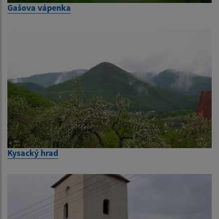
Gašova vápenka
Kysacký hrad