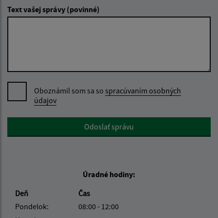
Text vašej správy (povinné)
Oboznámil som sa so
spracúvaním osobných
údajov
Google reCaptcha Response
Odoslať správu
Úradné hodiny:
Deň
Čas
Pondelok:
08:00 - 12:00