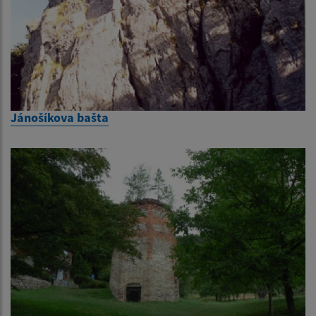
Jánošíkova bašta