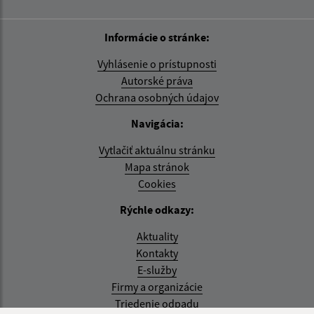
Informácie o stránke:
Vyhlásenie o prístupnosti
Autorské práva
Ochrana osobných údajov
Navigácia:
Vytlačiť aktuálnu stránku
Mapa stránok
Cookies
Rýchle odkazy:
Aktuality
Kontakty
E-služby
Firmy a organizácie
Triedenie odpadu