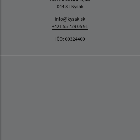
044 81 Kysak
info@kysak.sk
+421 55 729 05 91
IČO: 00324400