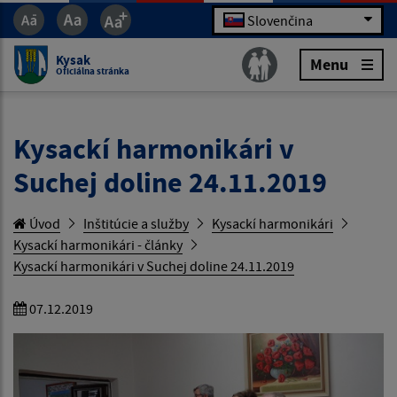
Slovenčina
Kysak
Menu
Oficiálna stránka
Kysackí harmonikári v
Suchej doline 24.11.2019
Úvod
Inštitúcie a služby
Kysackí harmonikári
Kysackí harmonikári - články
Kysackí harmonikári v Suchej doline 24.11.2019
07.12.2019