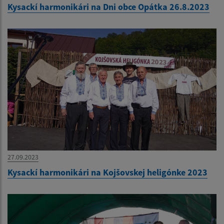
Kysackí harmonikári na Dni obce Opátka 26.8.2023
27.09.2023
Kysackí harmonikári na Kojšovskej heligónke 2023