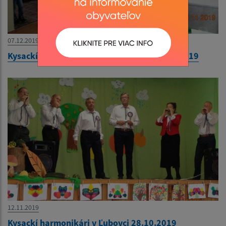
07.12.2019
Kysackí harmonikári v Suchej doline 24.11.2019
12.11.2019
Kysackí harmonikári v Ľubovci 28.10.2019