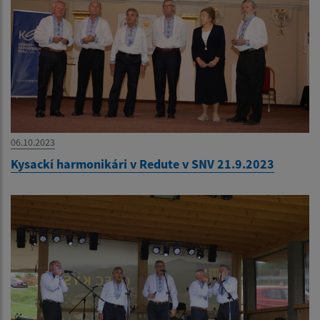
06.10.2023
Kysackí harmonikári v Redute v SNV 21.9.2023