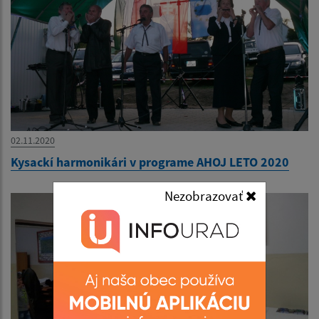
02.11.2020
Kysackí harmonikári v programe AHOJ LETO 2020
Nezobrazovať