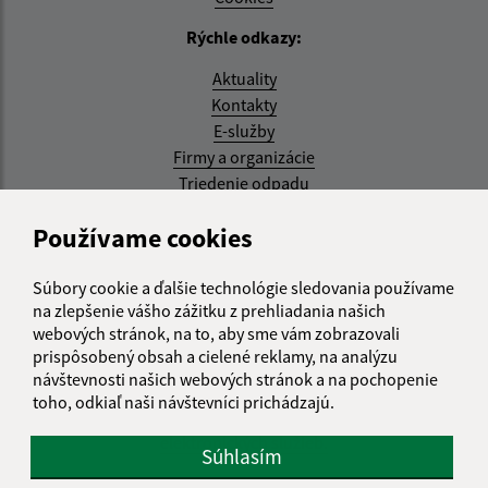
Rýchle odkazy:
Aktuality
Kontakty
E-služby
Firmy a organizácie
Triedenie odpadu
Aktualizované:
Používame cookies
05.08.2026 17:48 hod.
Súbory cookie a ďalšie technológie sledovania používame
RSS
na zlepšenie vášho zážitku z prehliadania našich
webových stránok, na to, aby sme vám zobrazovali
Správca obsahu:
prispôsobený obsah a cielené reklamy, na analýzu
návštevnosti našich webových stránok a na pochopenie
Správca obsahu je Obec Kysak.
toho, odkiaľ naši návštevníci prichádzajú.
Vytvorené v súlade s
Jednotným dizajn manuálom
elektronických služieb.
Súhlasím