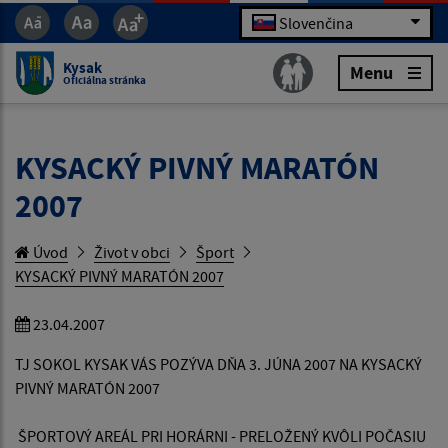
Slovenčina
Kysak
Menu
Oficiálna stránka
KYSACKÝ PIVNÝ MARATÓN
2007
Úvod
Život v obci
Šport
KYSACKÝ PIVNÝ MARATÓN 2007
23.04.2007
TJ SOKOL KYSAK VÁS POZÝVA DŇA 3. JÚNA 2007 NA KYSACKÝ
PIVNÝ MARATÓN 2007
ŠPORTOVÝ AREÁL PRI HORÁRNI - PRELOŽENÝ KVÔLI POČASIU