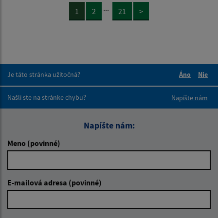
...
1
2
21
>
Je táto stránka užitočná?
Áno
Nie
Boli tieto 
Boli 
Našli ste na stránke chybu?
Napíšte nám
Napíšte nám:
Meno (povinné)
E-mailová adresa (povinné)