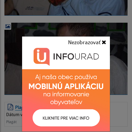
Nezobrazovať
PlagatKPM2007.pdf
| PDF | 0.65 Mb
Dátum vyvesenia:
..PlagatKPM2007.pdf
Plagát