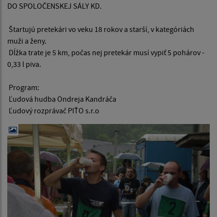
DO SPOLOČENSKEJ SÁLY KD.
Štartujú pretekári vo veku 18 rokov a starší, v kategóriách
muži a ženy.
Dĺžka trate je 5 km, počas nej pretekár musí vypiť 5 pohárov -
0,33 l piva.
Program:
Ľudová hudba Ondreja Kandráča
Ľudový rozprávač PIŤO s.r.o