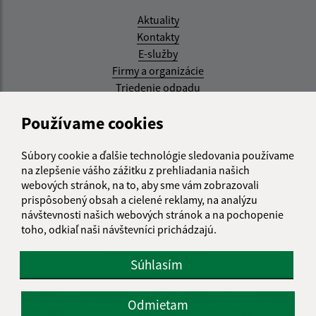
Aktuality
Kontakty
E-služby
Firmy a organizácie
Triedenie odpadu
Aktualizované:
Používame cookies
05.08.2026 17:48 hod.
Súbory cookie a ďalšie technológie sledovania používame
RSS
na zlepšenie vášho zážitku z prehliadania našich
webových stránok, na to, aby sme vám zobrazovali
Správca obsahu:
prispôsobený obsah a cielené reklamy, na analýzu
návštevnosti našich webových stránok a na pochopenie
Správca obsahu je Obec Kysak.
toho, odkiaľ naši návštevníci prichádzajú.
Vytvorené v súlade s
Jednotným dizajn manuálom
elektronických služieb.
Súhlasím
web portál
webhosting
webex.digital, s.r.o.
domény
Odmietam
registrácia domény
spoločnosť webex.digital, s.r.o.