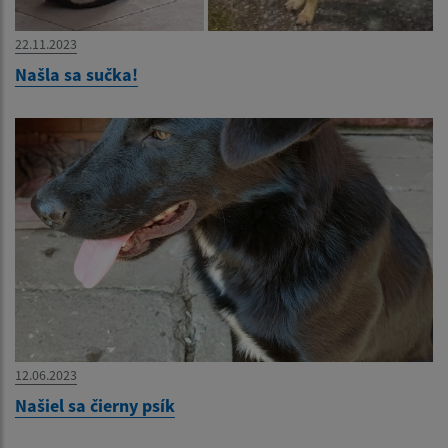
22.11.2023
Našla sa sučka!
12.06.2023
Našiel sa čierny psík