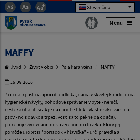
Slovenčina
Kysak
Menu
Oficiálna stránka
MAFFY
Úvod
Život v obci
Psia karanténa
MAFFY
25.08.2010
7 ročná trpasličia apricot pudlička, dáma v skvelej kondícii. ma
hygienické návyky, pohodové správanie v byte - neničí,
nešteká (iba hlasí ak je na chodbe hluk - vlastne ako väčšina
psov - no s dávkou trpezlivosti sa to pekne dá odučiť).
potrebuje vyrovnaného, suverénneho človeka, ktorý jej
pomôže urobiť si "poriadok v hlavičke" - určí pravidla a
poskytne istotu domova, bezpečia,....panička môže byt kľudne