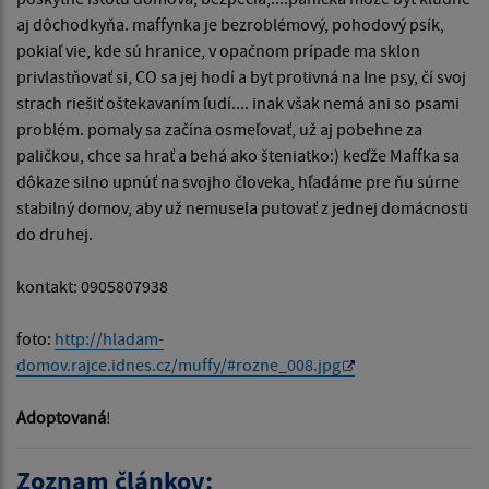
aj dôchodkyňa. maffynka je bezroblémový, pohodový psík,
pokiaľ vie, kde sú hranice, v opačnom prípade ma sklon
privlastňovať si, CO sa jej hodí a byt protivná na Ine psy, čí svoj
strach riešiť oštekavaním ľudí.... inak však nemá ani so psami
problém. pomaly sa začína osmeľovať, už aj pobehne za
paličkou, chce sa hrať a behá ako šteniatko:) keďže Maffka sa
dôkaze silno upnúť na svojho človeka, hľadáme pre ňu súrne
stabilný domov, aby už nemusela putovať z jednej domácnosti
do druhej.
kontakt: 0905807938
foto:
http://hladam-
domov.rajce.idnes.cz/muffy/#rozne_008.jpg
Adoptovaná
!
Zoznam článkov: