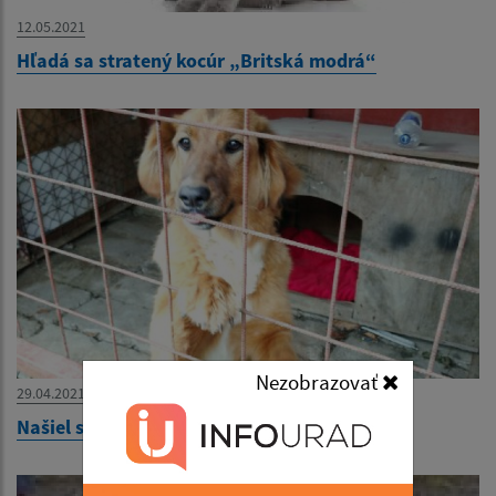
12.05.2021
Hľadá sa stratený kocúr „Britská modrá“
Nezobrazovať
29.04.2021
Našiel sa psík