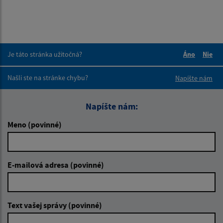
Je táto stránka užitočná?
Áno
Nie
Boli tieto 
Boli 
Našli ste na stránke chybu?
Napíšte nám
Napíšte nám:
Meno (povinné)
E-mailová adresa (povinné)
Text vašej správy (povinné)