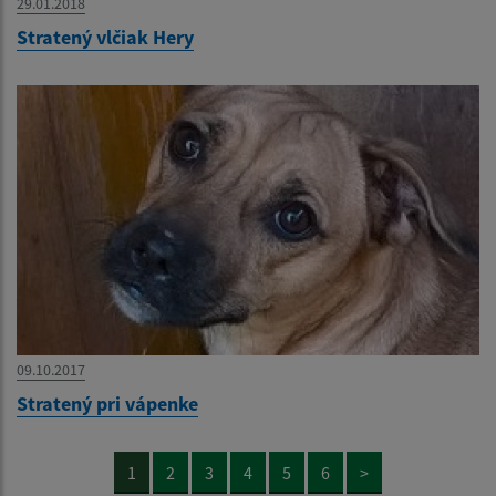
29.01.2018
Stratený vlčiak Hery
09.10.2017
Stratený pri vápenke
1
2
3
4
5
6
>