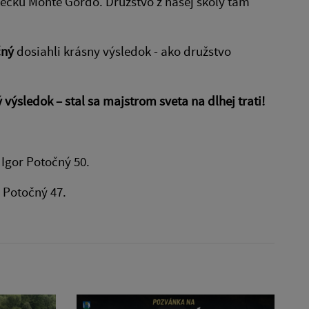
tečku Monte Gordo. Družstvo z našej školy tam
čný
dosiahli krásny výsledok - ako družstvo
ýsledok – stal sa majstrom sveta na dlhej trati!
 Igor Potočný 50.
r Potočný 47.