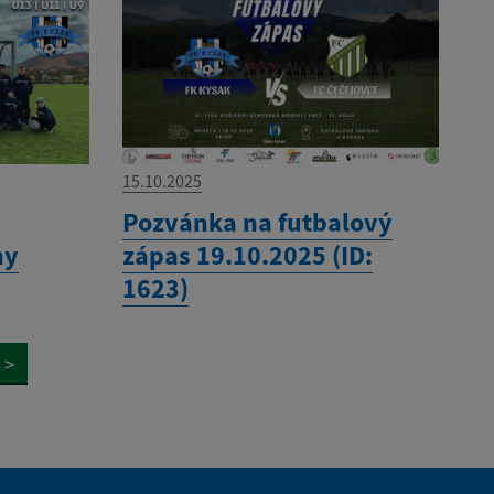
15.10.2025
Pozvánka na futbalový
ny
zápas 19.10.2025 (ID:
1623)
>