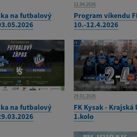
11.04.2026
ka na futbalový
Program víkendu F
03.05.2026
10.-12.4.2026
29.01.2026
ka na futbalový
FK Kysak - Krajská 
29.03.2026
1.kolo