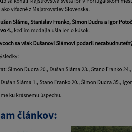
013 sa konali Majstrovstvá sveta ISF v Portugalskom mes
 ako víťazné z Majstrovstiev Slovenska.
ušan Sláma, Stanislav Franko, Šimon Dudra a Igor Poto
vo 4.,
keď im medajla ušla len o kúsok.
ivcoch sa však Dušanovi Slámovi podaril nezabudnuteťný v
ýsledky:
rať: Šimon Dudra 20., Dušan Sláma 23., Stano Franko 24.,
: Dušan Sláma 1., Stano Franko 20., Šimon Dudra 35., Igo
áme ku krásnemu úspechu.
am článkov: