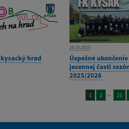
29.10.2025
 kysacký hrad
Úspešné ukončenie
jesennej časti sezó
2025/2026
...
1
2
21