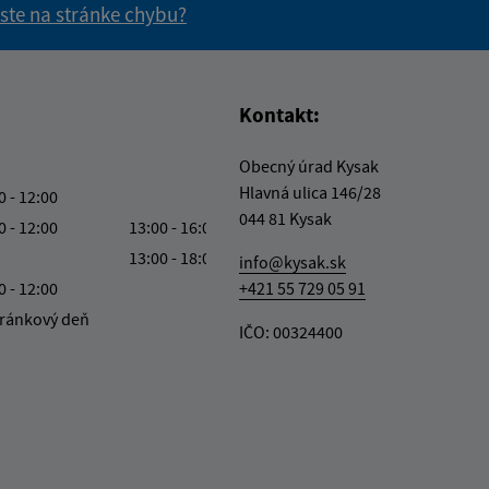
 ste na stránke chybu?
vás užitočné?
e pre vás užitočné?
Kontakt:
Obecný úrad Kysak
Hlavná ulica 146/28
0 - 12:00
044 81 Kysak
0 - 12:00
13:00 - 16:00
13:00 - 18:00
info@kysak.sk
0 - 12:00
+421 55 729 05 91
ránkový deň
IČO: 00324400