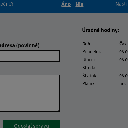
itočné?
Našli
Áno
Nie
Boli tieto informácie pre 
Boli tieto informáci
Úradné hodiny:
Deň
Čas
adresa (povinné)
Pondelok:
08:0
Utorok:
08:0
Streda:
Štvrtok:
08:0
Piatok:
nest
Google reCaptcha Response
Odoslať správu