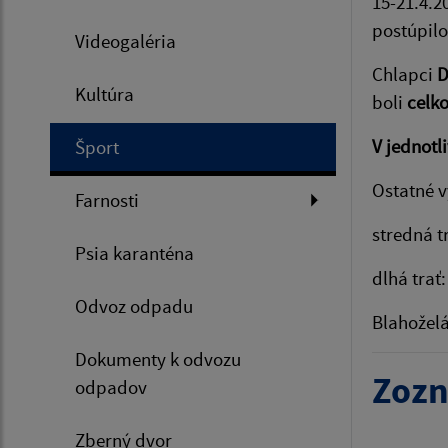
15-21.4.2
postúpilo
Videogaléria
Chlapci
D
Kultúra
boli
celko
V jednotl
Šport
Ostatné v
Farnosti
stredná t
Psia karanténa
dlhá trať
Odvoz odpadu
Blahožel
Dokumenty k odvozu
Zozn
odpadov
Zberný dvor