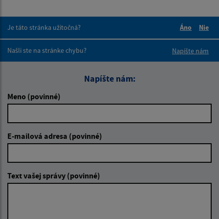
Je táto stránka užitočná?
Áno
Nie
Boli tieto 
Boli 
Našli ste na stránke chybu?
Napíšte nám
Napíšte nám:
Meno (povinné)
E-mailová adresa (povinné)
Text vašej správy (povinné)