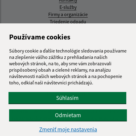
E-služby
Firmy a organizácie
Triedenie odpadu
Aktualizované:
Používame cookies
07.08.2026 08:20 hod.
Súbory cookie a ďalšie technológie sledovania používame
RSS
na zlepšenie vášho zážitku z prehliadania našich
webových stránok, na to, aby sme vám zobrazovali
Správca obsahu:
prispôsobený obsah a cielené reklamy, na analýzu
návštevnosti našich webových stránok a na pochopenie
Správca obsahu je Obec Kysak.
toho, odkiaľ naši návštevníci prichádzajú.
Vytvorené v súlade s
Jednotným dizajn manuálom
elektronických služieb.
Súhlasím
web portál
webhosting
webex.digital, s.r.o.
domény
Odmietam
registrácia domény
spoločnosť webex.digital, s.r.o.
Zmeniť moje nastavenia
Technický prevádzkovateľ: