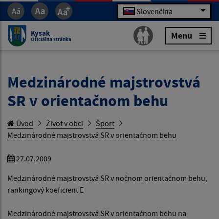
Slovenčina
Kysak
Menu
Oficiálna stránka
Medzinárodné majstrovstvá
SR v orientačnom behu
Úvod
Život v obci
Šport
Medzinárodné majstrovstvá SR v orientačnom behu
27.07.2009
Medzinárodné majstrovstvá SR v nočnom orientačnom behu,
rankingový koeficient E
Medzinárodné majstrovstvá SR v orientačnom behu na