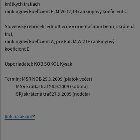
krátkych tratiach
rankingový koeficient E, M,W-12,14 rankingový koeficient C
Slovenský rebríček jednotlivcov v orientačnom behu, skrátená
trať,
rankingový koeficient A, pre kat. M,W 21E rankingový
koeficient E
Usporiadateľ: KOB SOKOL Kysak
Termín: MSR NOB 25.9.2009 (piatok večer)
MSR krátka trať 26.9.2009 (sobota)
SRj skrátená trať 27.9.2009 (nedeľa)
link na akciu