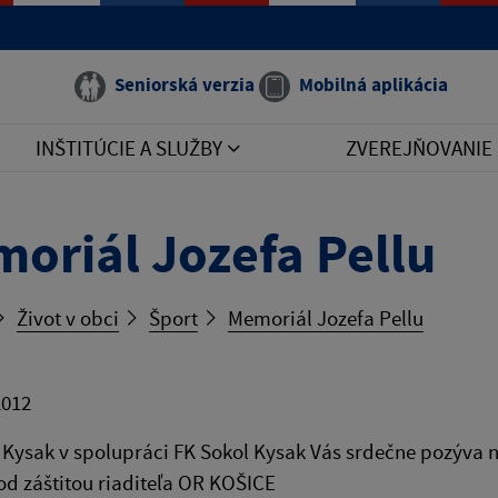
Seniorská verzia
Mobilná aplikácia
INŠTITÚCIE A SLUŽBY
ZVEREJŇOVANIE
oriál Jozefa Pellu
Život v obci
Šport
Memoriál Jozefa Pellu
2012
. Kysak v spolupráci FK Sokol Kysak Vás srdečne pozýva 
od záštitou riaditeľa OR KOŠICE