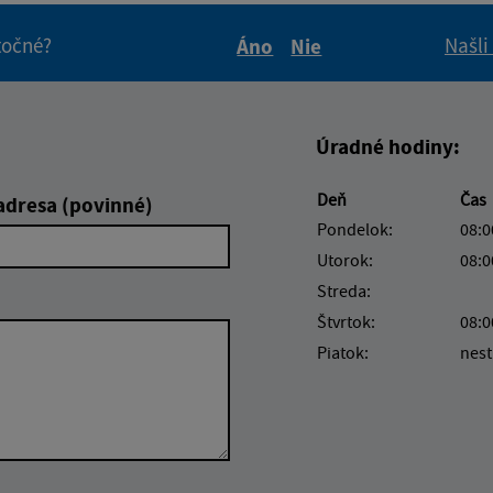
itočné?
Našli
Áno
Nie
Boli tieto informácie pre 
Boli tieto informáci
Úradné hodiny:
Deň
Čas
adresa (povinné)
Pondelok:
08:0
Utorok:
08:0
Streda:
Štvrtok:
08:0
Piatok:
nest