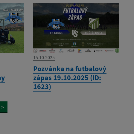
15.10.2025
Pozvánka na futbalový
ny
zápas 19.10.2025 (ID:
1623)
>