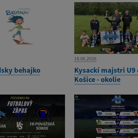
18.06.2026
sky behajko
Kysackí majstri U9
Košice - okolie