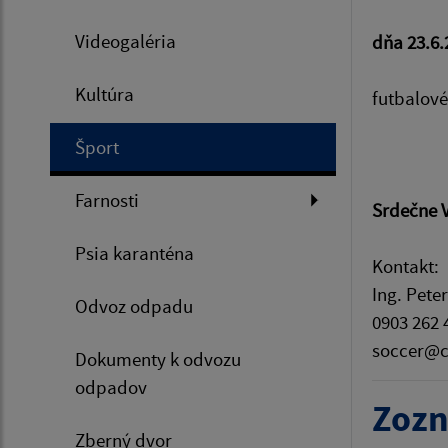
Videogaléria
dňa 23.6.
Kultúra
futbalové
Šport
Farnosti
Srdečne 
Psia karanténa
Kontakt:
Ing. Pete
Odvoz odpadu
0903 262 
soccer@c
Dokumenty k odvozu
odpadov
Zozn
Zberný dvor