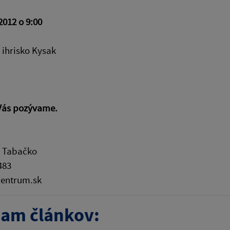
2012 o 9:00
 ihrisko Kysak
Vás pozývame.
r Tabačko
483
entrum.sk
am článkov: