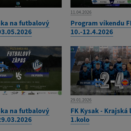
11.04.2026
ka na futbalový
Program víkendu F
03.05.2026
10.-12.4.2026
29.01.2026
ka na futbalový
FK Kysak - Krajská 
29.03.2026
1.kolo