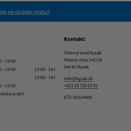
 ste na stránke chybu?
vás užitočné?
e pre vás užitočné?
Kontakt:
Obecný úrad Kysak
Hlavná ulica 146/28
0 - 12:00
044 81 Kysak
0 - 12:00
13:00 - 16:00
13:00 - 18:00
info@kysak.sk
0 - 12:00
+421 55 729 05 91
ránkový deň
IČO: 00324400