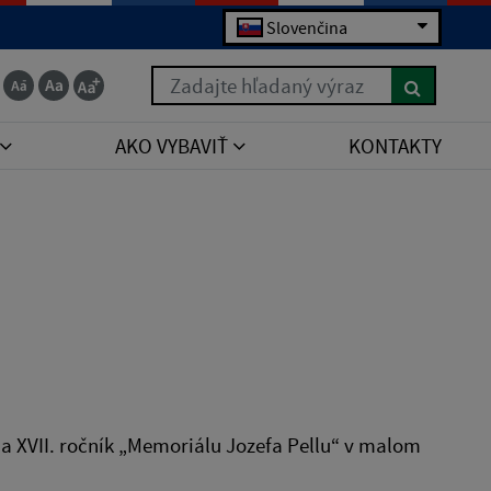
Slovenčina
Zadajte hľadaný výraz
AKO VYBAVIŤ
KONTAKTY
na XVII. ročník „Memoriálu Jozefa Pellu“ v malom