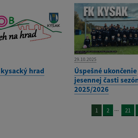
29.10.2025
 kysacký hrad
Úspešné ukončenie
jesennej časti sezó
2025/2026
...
1
2
21