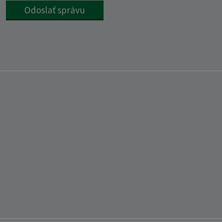
Google reCaptcha Response
Odoslať správu