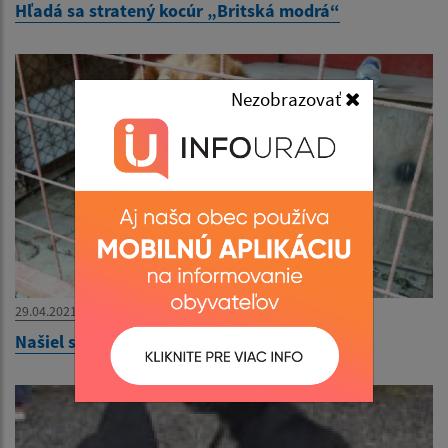
Hľadá sa stratený kocúr „Britská modrá“
Nezobrazovať
29.04.2021
Našiel sa psík