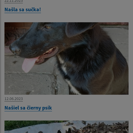
22.11.2023
Našla sa sučka!
12.06.2023
Našiel sa čierny psík