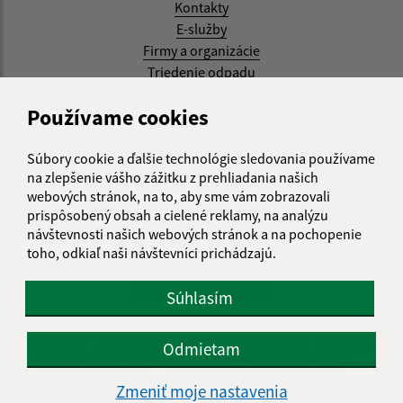
Kontakty
E-služby
Firmy a organizácie
Triedenie odpadu
Aktualizované:
Používame cookies
07.08.2026 08:20 hod.
Súbory cookie a ďalšie technológie sledovania používame
RSS
na zlepšenie vášho zážitku z prehliadania našich
webových stránok, na to, aby sme vám zobrazovali
Správca obsahu:
prispôsobený obsah a cielené reklamy, na analýzu
návštevnosti našich webových stránok a na pochopenie
Správca obsahu je Obec Kysak.
toho, odkiaľ naši návštevníci prichádzajú.
Vytvorené v súlade s
Jednotným dizajn manuálom
elektronických služieb.
Súhlasím
web portál
webhosting
webex.digital, s.r.o.
domény
Odmietam
registrácia domény
spoločnosť webex.digital, s.r.o.
Zmeniť moje nastavenia
Technický prevádzkovateľ: