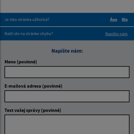
Je táto stránka užitočná?
Áno
Nie
Boli tieto 
Boli 
Našli ste na stránke chybu?
Napíšte nám
Napíšte nám:
Meno (povinné)
E-mailová adresa (povinné)
Text vašej správy (povinné)