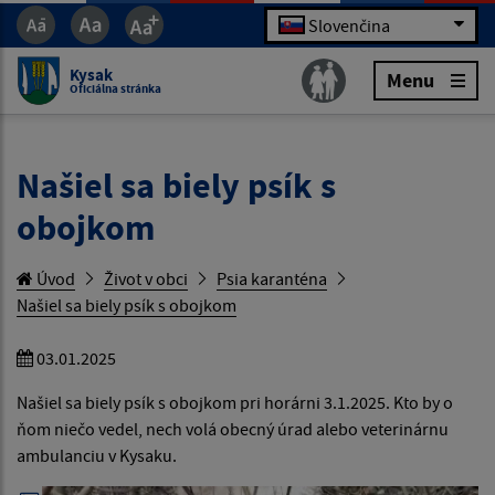
Slovenčina
Kysak
Menu
Oficiálna stránka
Našiel sa biely psík s
obojkom
Úvod
Život v obci
Psia karanténa
Našiel sa biely psík s obojkom
03.01.2025
Našiel sa biely psík s obojkom pri horárni 3.1.2025. Kto by o
ňom niečo vedel, nech volá obecný úrad alebo veterinárnu
ambulanciu v Kysaku.