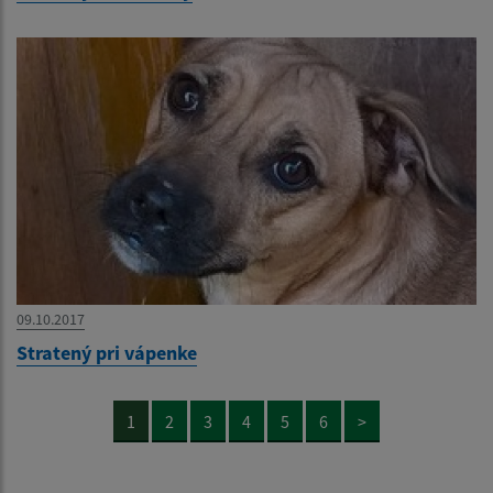
09.10.2017
Stratený pri vápenke
1
2
3
4
5
6
>