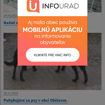
29.04.2021
Našiel sa psík
29.11.2019
Pohybujúce sa psy v obci Obišovce.