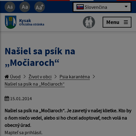
Slovenčina
Kysak
Menu
Oficiálna stránka
Našiel sa psík na
„Močiaroch“
Úvod
Život v obci
Psia karanténa
Našiel sa psík na „Močiaroch“
15.01.2014
Našiel sa psík na „Močiaroch“. Je zavretý v našej klietke. Kto by
o ňom niečo vedel, alebo si
ho chcel adoptovať, nech volá na
obecný úrad
.
Majiteľ sa prihlásil.