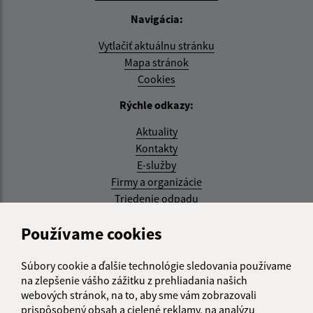
Navigácia:
Vytlačiť aktuálnu stránku
Mapa stránok
Cookies
Rýchle odkazy:
Aktuality
Kontakty
E-služby
Firmy a organizácie
Triedenie odpadu
Aktualizované:
Používame cookies
07.08.2026 08:20 hod.
Súbory cookie a ďalšie technológie sledovania používame
RSS
na zlepšenie vášho zážitku z prehliadania našich
webových stránok, na to, aby sme vám zobrazovali
Správca obsahu:
prispôsobený obsah a cielené reklamy, na analýzu