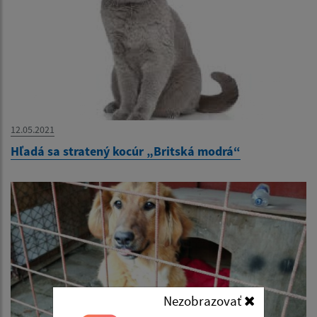
12.05.2021
Hľadá sa stratený kocúr „Britská modrá“
Nezobrazovať