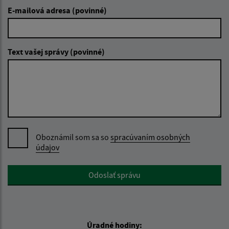
E-mailová adresa (povinné)
Text vašej správy (povinné)
Oboznámil som sa so
spracúvaním osobných
údajov
Google reCaptcha Response
Odoslať správu
Úradné hodiny: