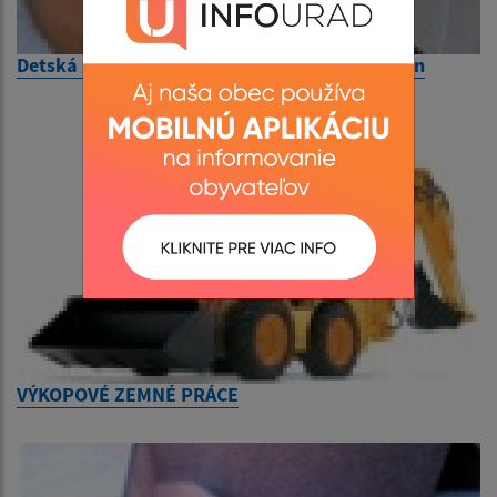
Detská ambulancia - zmena ordinačných hodín
VÝKOPOVÉ ZEMNÉ PRÁCE