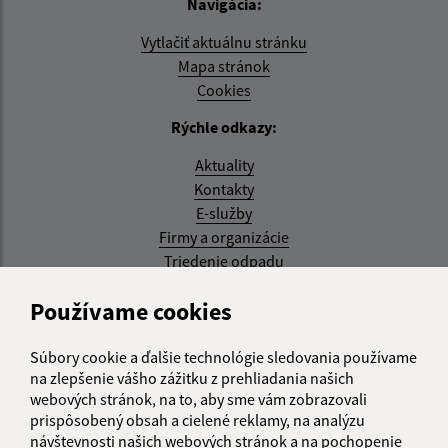
Navigácia:
Vytlačiť aktuálnu stránku
Mapa stránok
Cookies
Rýchle odkazy:
Aktuality
Kontakty
E-služby
Firmy a organizácie
Triedenie odpadu
Aktualizované:
Používame cookies
07.08.2026 08:20 hod.
Súbory cookie a ďalšie technológie sledovania používame
RSS
na zlepšenie vášho zážitku z prehliadania našich
webových stránok, na to, aby sme vám zobrazovali
Správca obsahu:
prispôsobený obsah a cielené reklamy, na analýzu
návštevnosti našich webových stránok a na pochopenie