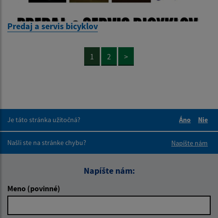
Predaj a servis bicyklov
1
2
>
Je táto stránka užitočná?
Áno
Nie
Boli tieto 
Boli 
Našli ste na stránke chybu?
Napíšte nám
Napíšte nám:
Meno (povinné)