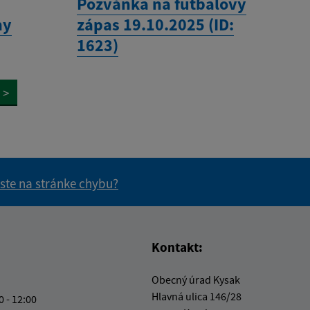
Pozvánka na futbalový
ny
zápas 19.10.2025 (ID:
1623)
>
 ste na stránke chybu?
vás užitočné?
e pre vás užitočné?
Kontakt:
Obecný úrad Kysak
Hlavná ulica 146/28
0 - 12:00