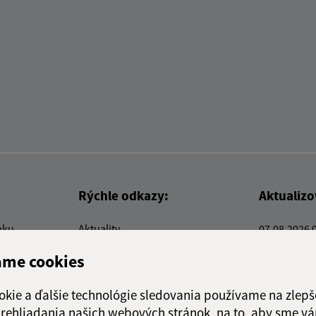
Rýchle odkazy:
Aktualiz
nku
Aktuality
07.08.2026 
Kontakty
RSS
ame cookies
E-služby
Firmy a organizácie
okie a ďalšie technológie sledovania používame na zlepš
Triedenie odpadu
 prehliadania našich webových stránok, na to, aby sme v