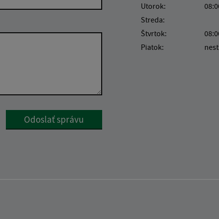
Utorok:
08:0
Streda:
Štvrtok:
08:0
Piatok:
nest
Google reCaptcha Response
Odoslať správu