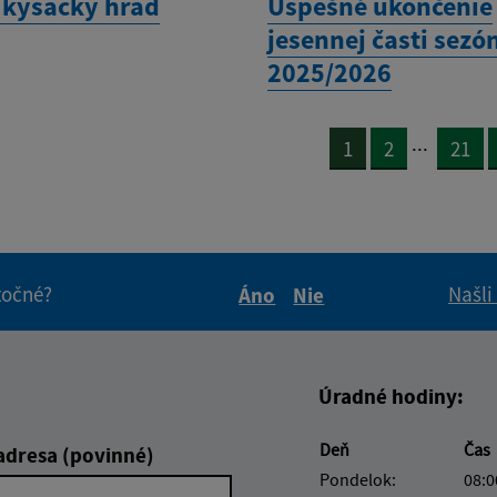
 kysacký hrad
Úspešné ukončenie
jesennej časti sezó
2025/2026
...
1
2
21
itočné?
Našli
Áno
Nie
Boli tieto informácie pre 
Boli tieto informáci
Úradné hodiny:
Deň
Čas
adresa (povinné)
Pondelok:
08:0