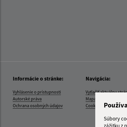
Informácie o stránke:
Navigácia:
Vyhlásenie o prístupnosti
Vytlačiť aktuálnu strá
Autorské práva
Mapa stránok
Použív
Ochrana osobných údajov
Cookies
Súbory co
zážitku z