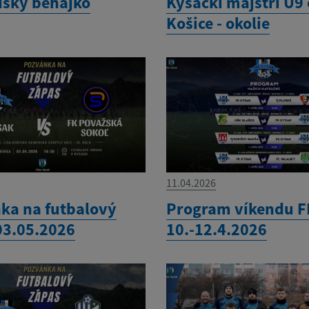
sky behajko
Kysackí majstri U9
Košice - okolie
11.04.2026
ka na futbalový
Program víkendu F
03.05.2026
10.-12.4.2026