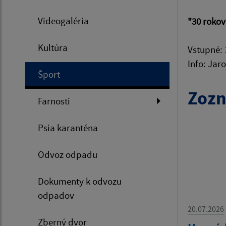
Videogaléria
"30 rokov
Kultúra
Vstupné: 
Info: Jaro
Šport
Zozn
Farnosti
Psia karanténa
Odvoz odpadu
Dokumenty k odvozu
odpadov
20.07.2026
Zberný dvor