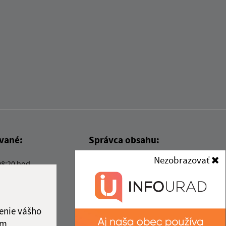
ované:
Správca obsahu:
Nezobrazovať
08:20 hod.
Správca obsahu je Obec Kysak.
Vytvorené v súlade s
Jednotným
dizajn manuálom elektronických
služieb.
enie vášho
ám