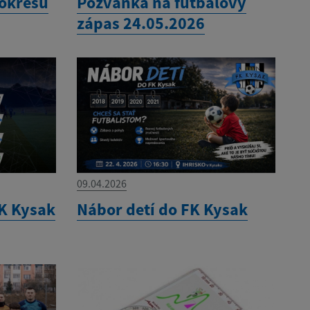
 okresu
Pozvánka na futbalový
zápas 24.05.2026
09.04.2026
K Kysak
Nábor detí do FK Kysak