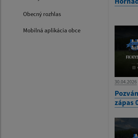
Hornád
Obecný rozhlas
Mobilná aplikácia obce
30.04.2026
Pozván
zápas 