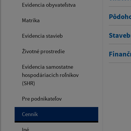
Evidencia obyvateľstva
Pôdoho
Matrika
Staveb
Evidencia stavieb
Životné prostredie
Finanč
Evidencia samostatne
hospodáriacich roľníkov
(SHR)
Pre podnikateľov
Cenník
Iné