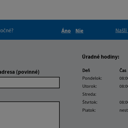
itočné?
Našli
Áno
Nie
Boli tieto informácie pre 
Boli tieto informáci
Úradné hodiny:
Deň
Čas
adresa (povinné)
Pondelok:
08:0
Utorok:
08:0
Streda:
Štvrtok:
08:0
Piatok:
nest