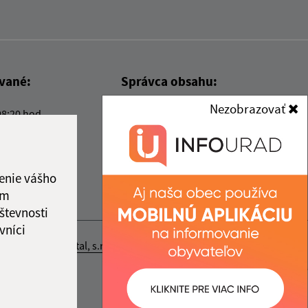
ované:
Správca obsahu:
Nezobrazovať
08:20 hod.
Správca obsahu je Obec Kysak.
Vytvorené v súlade s
Jednotným
dizajn manuálom elektronických
služieb.
enie vášho
ám
števnosti
vníci
nosť webex.digital, s.r.o.