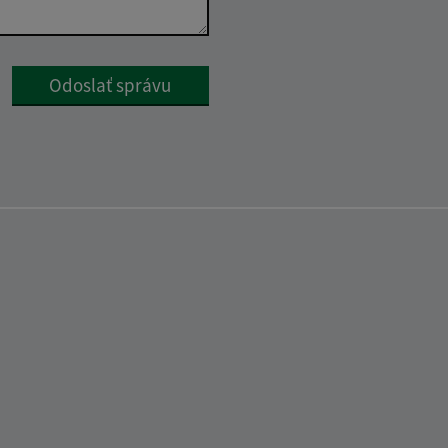
Google reCaptcha Response
Odoslať správu