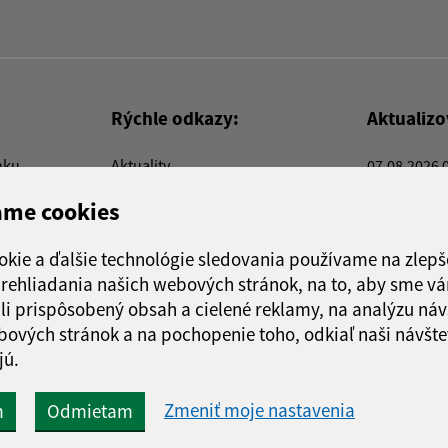
Rýchle odkazy:
Aktualiz
nku
Aktuality
07.08.2026 
Kontakty
RSS
ame cookies
E-služby
Firmy a organizácie
okie a ďalšie technológie sledovania používame na zlepš
Triedenie odpadu
 prehliadania našich webových stránok, na to, aby sme v
li prispôsobený obsah a cielené reklamy, na analýzu náv
bových stránok a na pochopenie toho, odkiaľ naši návšte
jú.
webex.digital, s.r.o.
domény
registrácia domény
spoloč
Technický prevádzkovateľ:
Zmeniť moje nastavenia
m
Odmietam