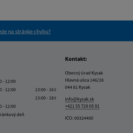
 ste na stránke chybu?
vás užitočné?
e pre vás užitočné?
Kontakt:
Obecný úrad Kysak
Hlavná ulica 146/28
0 - 12:00
044 81 Kysak
0 - 12:00
13:00 - 16:00
13:00 - 18:00
info@kysak.sk
0 - 12:00
+421 55 729 05 91
ránkový deň
IČO: 00324400