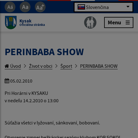
Slovenčina
Kysak
Menu
Oficiálna stránka
PERINBABA SHOW
Úvod
Život v obci
Šport
PERINBABA SHOW
05.02.2010
Pri Horárni v KYSAKU
v nedeľu 14.2.2010 o 13:00
Súťažia všetci v lyžovaní, sánkovaní, bobovaní.
Otvorenie zimnej bežkárskej sezóny klubom KOB SOKOL