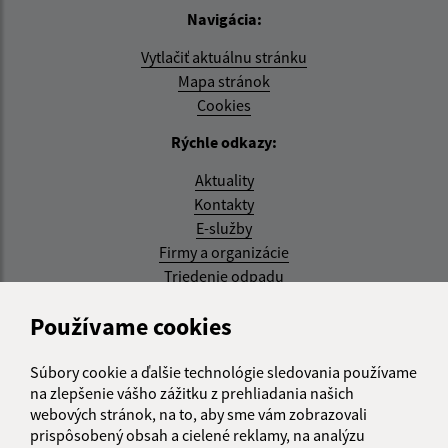
Navigácia:
Vytlačiť aktuálnu stránku
Mapa stránok
Cookies
Rýchle odkazy:
Aktuality
Kontakty
E-služby
Firmy a organizácie
Triedenie odpadu
Aktualizované:
Používame cookies
07.08.2026 08:20 hod.
Súbory cookie a ďalšie technológie sledovania používame
RSS
na zlepšenie vášho zážitku z prehliadania našich
webových stránok, na to, aby sme vám zobrazovali
Správca obsahu:
prispôsobený obsah a cielené reklamy, na analýzu