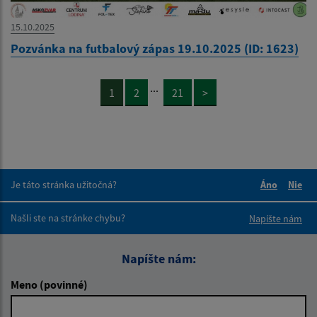
15.10.2025
Pozvánka na futbalový zápas 19.10.2025 (ID: 1623)
...
1
2
21
>
Je táto stránka užitočná?
Áno
Nie
Boli tieto 
Boli 
Našli ste na stránke chybu?
Napíšte nám
Napíšte nám:
Meno (povinné)