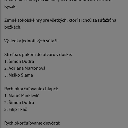
Kysak.
Zimné sokolské hry pre všetkých, ktorí si chcú za súťažiť na
bežkách.
Výsledky jednotlivých súťaží:
Streľba s pukom do otvoru v doske:
1. Šimon Dudra
2. Adriana Martonová
3. Miško Sláma
Rýchlokorčuľovanie chlapci:
1. Matúš Pankievič
2. Šimon Dudra
3. Filip Tkáč
Rýchlokorčuľovanie dievčatá: