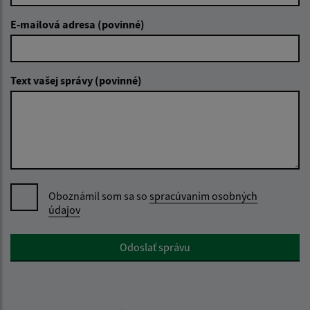
E-mailová adresa (povinné)
Text vašej správy (povinné)
Oboznámil som sa so
spracúvaním osobných
údajov
Google reCaptcha Response
Odoslať správu