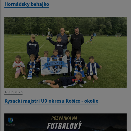
Hornádsky behajko
18.06.2026
Kysackí majstri U9 okresu Košice - okolie