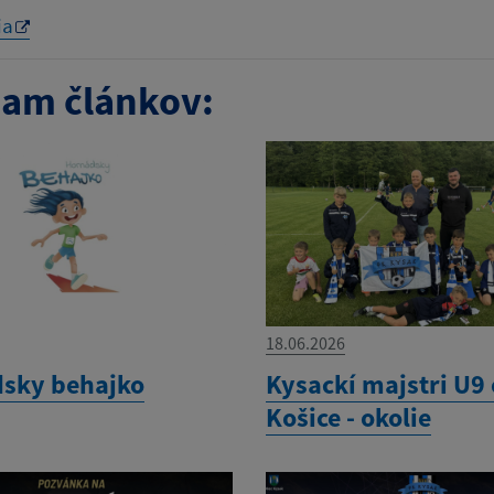
ia
am článkov:
18.06.2026
sky behajko
Kysackí majstri U9
Košice - okolie