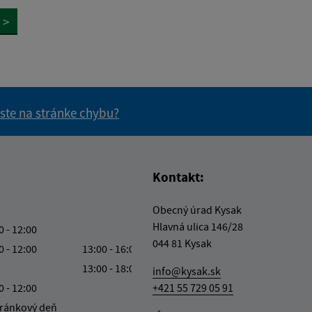
>
 ste na stránke chybu?
vás užitočné?
e pre vás užitočné?
Kontakt:
Obecný úrad Kysak
Hlavná ulica 146/28
0 - 12:00
044 81 Kysak
0 - 12:00
13:00 - 16:00
13:00 - 18:00
info@kysak.sk
0 - 12:00
+421 55 729 05 91
ránkový deň