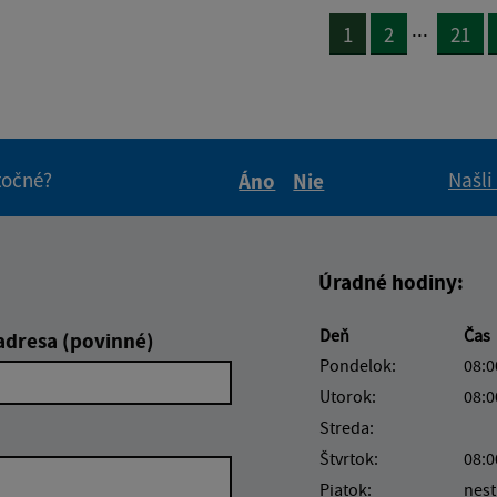
...
1
2
21
itočné?
Našli
Áno
Nie
Boli tieto informácie pre 
Boli tieto informáci
Úradné hodiny:
Deň
Čas
adresa (povinné)
Pondelok:
08:0
Utorok:
08:0
Streda:
Štvrtok:
08:0
Piatok:
nest