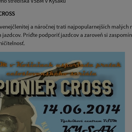
ého strediska VŠBM v Kysaku
 CROSS
venejčlenitej a náročnej trati najpopularnejších malých
jazdcov. Príďte podporiť jazdcov a zaroveň si zaspomín
ničitelnosť.