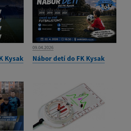
09.04.2026
K Kysak
Nábor detí do FK Kysak