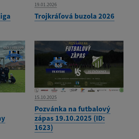
19.01.2026
liga
Trojkráľová buzola 2026
15.10.2025
Pozvánka na futbalový
ny
zápas 19.10.2025 (ID:
1623)