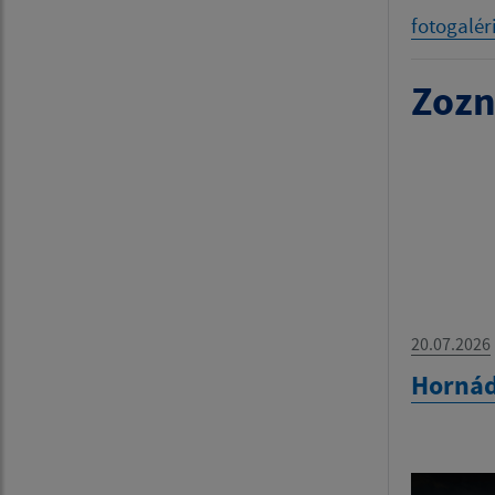
fotogalér
Zozn
20.07.2026
Hornád