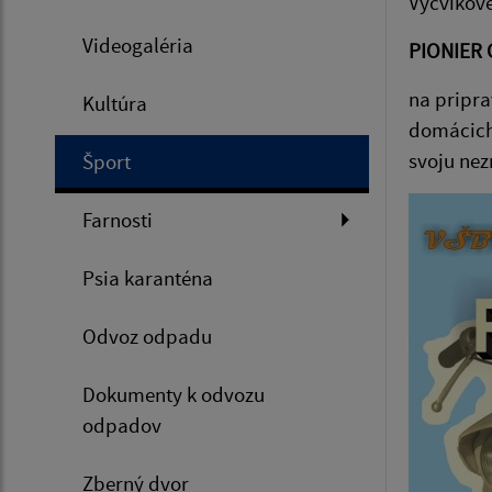
Výcvikov
Videogaléria
PIONIER
na pripra
Kultúra
domácich 
svoju nez
Šport
Farnosti
Psia karanténa
Odvoz odpadu
Dokumenty k odvozu
odpadov
Zberný dvor