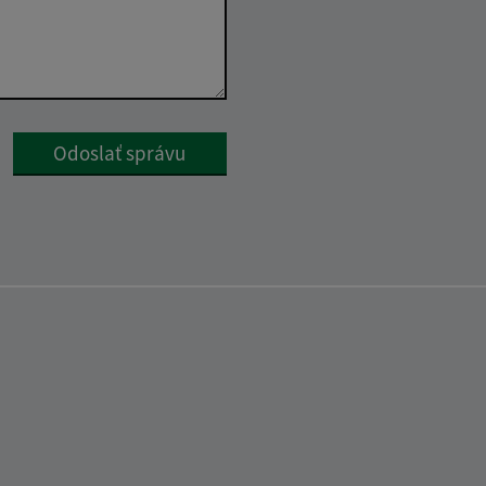
Google reCaptcha Response
Odoslať správu