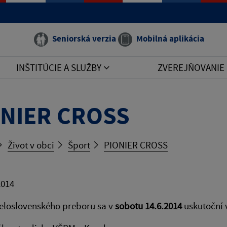
Seniorská verzia
Mobilná aplikácia
INŠTITÚCIE A SLUŽBY
ZVEREJŇOVANIE
ONIER CROSS
Život v obci
Šport
PIONIER CROSS
2014
eloslovenského preboru sa v
sobotu 14.6.2014
uskutoční 