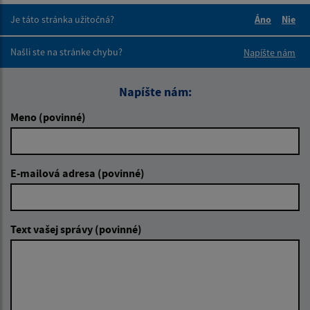
Je táto stránka užitočná?
Áno
Nie
Boli tieto 
Boli 
Našli ste na stránke chybu?
Napíšte nám
Napíšte nám:
Meno (povinné)
E-mailová adresa (povinné)
Text vašej správy (povinné)