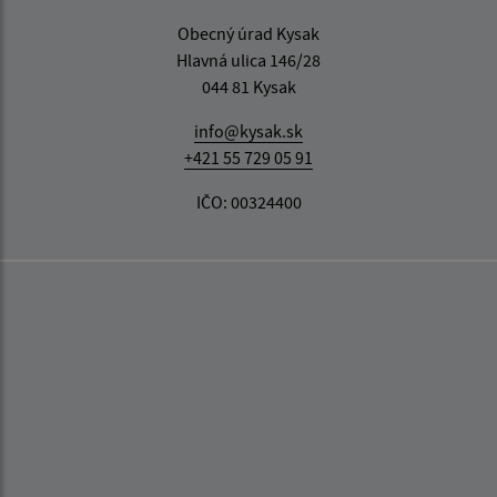
Obecný úrad Kysak
Hlavná ulica 146/28
044 81 Kysak
info@kysak.sk
+421 55 729 05 91
IČO: 00324400