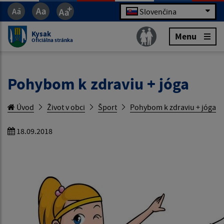
Slovenčina
Kysak
Menu
Oficiálna stránka
Pohybom k zdraviu + jóga
Úvod
Život v obci
Šport
Pohybom k zdraviu + jóga
18.09.2018