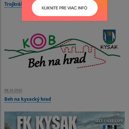
Trojkráľová buzola 2026
08.10.2025
Beh na kysacký hrad