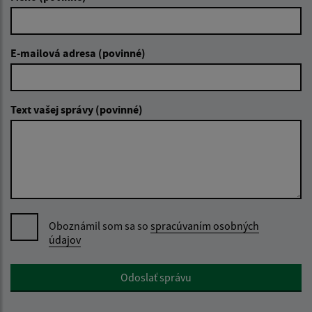
E-mailová adresa (povinné)
Text vašej správy (povinné)
Oboznámil som sa so
spracúvaním osobných
údajov
Google reCaptcha Response
Odoslať správu