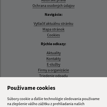
Ochrana osobných údajov
Navigácia:
Vytlačiť aktuálnu stránku
Mapa stránok
Cookies
Rýchle odkazy:
Aktuality
Kontakty
E-služby
Firmy a organizácie
Triedenie odpadu
Aktualizované:
Používame cookies
05.08.2026 17:48 hod.
Súbory cookie a ďalšie technológie sledovania používame
RSS
na zlepšenie vášho zážitku z prehliadania našich