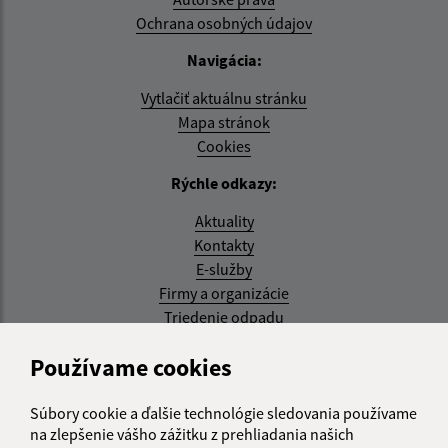
Ochrana osobných údajov
Navigácia:
Vytlačiť aktuálnu stránku
Mapa stránok
Cookies
Rýchle odkazy:
Aktuality
Kontakty
E-služby
Firmy a organizácie
Triedenie odpadu
Aktualizované:
Používame cookies
07.08.2026 08:20 hod.
Súbory cookie a ďalšie technológie sledovania používame
RSS
na zlepšenie vášho zážitku z prehliadania našich