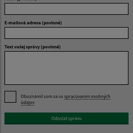
E-mailová adresa (povinné)
Text vašej správy (povinné)
Oboznámil som sa so
spracúvaním osobných
údajov
Google reCaptcha Response
Odoslať správu