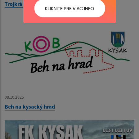
Trojkráľová buzola 2026
08.10.2025
Beh na kysacký hrad