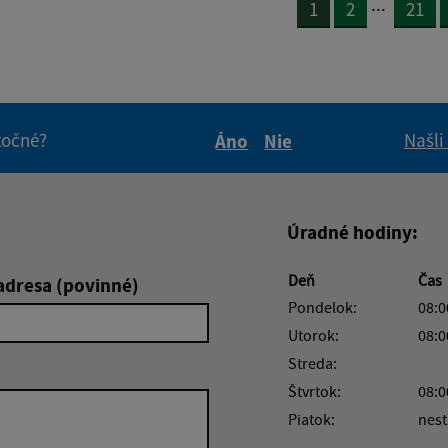
...
1
2
21
itočné?
Našli
Áno
Nie
Boli tieto informácie pre 
Boli tieto informáci
Úradné hodiny:
Deň
Čas
adresa (povinné)
Pondelok:
08:0
Utorok:
08:0
Streda:
Štvrtok:
08:0
Piatok:
nest