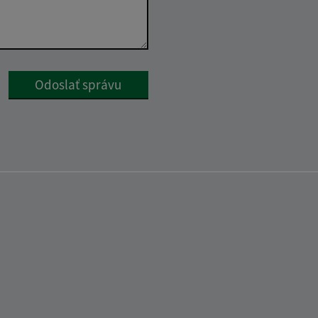
Google reCaptcha Response
Odoslať správu