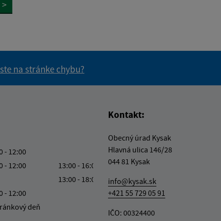
>
 ste na stránke chybu?
vás užitočné?
e pre vás užitočné?
Kontakt:
Obecný úrad Kysak
Hlavná ulica 146/28
0 - 12:00
044 81 Kysak
0 - 12:00
13:00 - 16:00
13:00 - 18:00
info@kysak.sk
0 - 12:00
+421 55 729 05 91
ránkový deň
IČO: 00324400