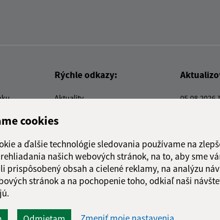
Rýchle odkazy:
Aktualiz
nku
Aktuality
05.08.2026 
Kontakty
RSS
ame cookies
E-služby
Firmy a organizácie
okie a ďalšie technológie sledovania používame na zlepš
Triedenie odpadu
 prehliadania našich webových stránok, na to, aby sme v
li prispôsobený obsah a cielené reklamy, na analýzu náv
bových stránok a na pochopenie toho, odkiaľ naši návšte
jú.
webex.digital, s.r.o.
domény
registrácia domény
spoloč
Technický prevádzkovateľ:
Zmeniť moje nastavenia
m
Odmietam