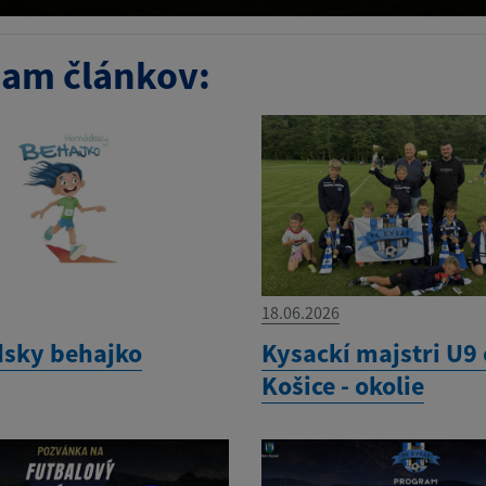
am článkov:
18.06.2026
sky behajko
Kysackí majstri U9
Košice - okolie