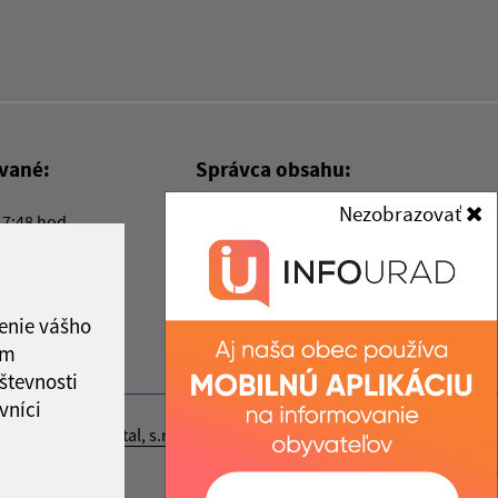
ované:
Správca obsahu:
Nezobrazovať
17:48 hod.
Správca obsahu je Obec Kysak.
Vytvorené v súlade s
Jednotným
dizajn manuálom elektronických
služieb.
enie vášho
ám
števnosti
vníci
nosť webex.digital, s.r.o.