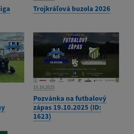
liga
Trojkráľová buzola 2026
15.10.2025
Pozvánka na futbalový
ny
zápas 19.10.2025 (ID:
1623)