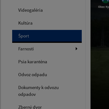
Videogaléria
Kultúra
Šport
Farnosti
Psia karanténa
Odvoz odpadu
Dokumenty k odvozu
odpadov
Zberný dvor