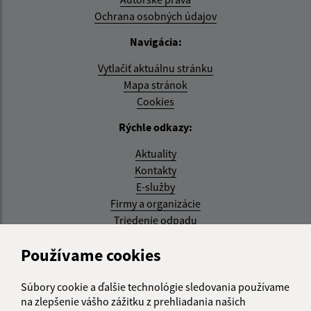
Ochrana osobných údajov
Navigácia:
Vytlačiť aktuálnu stránku
Mapa stránok
Cookies
Rýchle odkazy:
Aktuality
Kontakty
E-služby
Firmy a organizácie
Triedenie odpadu
Aktualizované:
Používame cookies
07.08.2026 08:20 hod.
Súbory cookie a ďalšie technológie sledovania používame
RSS
na zlepšenie vášho zážitku z prehliadania našich