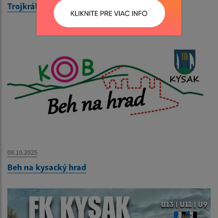
Trojkráľová buzola 2026
08.10.2025
Beh na kysacký hrad