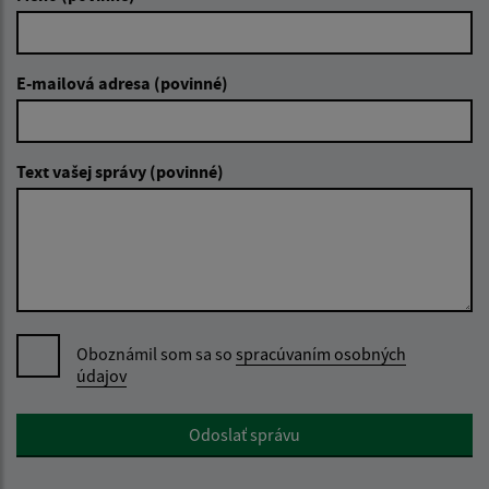
E-mailová adresa (povinné)
Text vašej správy (povinné)
Oboznámil som sa so
spracúvaním osobných
údajov
Google reCaptcha Response
Odoslať správu