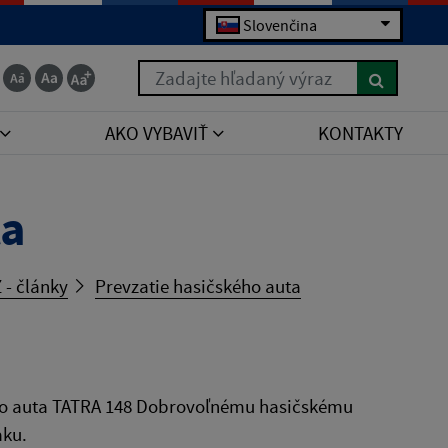
Slovenčina
Zadajte hľadaný výraz
AKO VYBAVIŤ
KONTAKTY
ta
 - články
Prevzatie hasičského auta
ho auta TATRA 148 Dobrovoľnému hasičskému
aku.