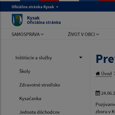
Oficiálna stránka Kysak
Kysak
Oficiálna stránka
SAMOSPRÁVA
ŽIVOT V OBCI
Pre
Inštitúcie a služby
Školy
Úvod
Zdravotné stredisko
24.06.
Kysačanka
Pozývame
zboru v K
Jednota dôchodcov