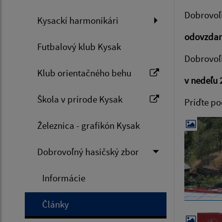
Dobrovoľn
Kysackí harmonikári
odovzdan
Futbalový klub Kysak
Dobrovoľ
Klub orientačného behu
v nedeľu 
Škola v prírode Kysak
Príďte po
Železnica - grafikón Kysak
Dobrovoľný hasičský zbor
Informácie
Články