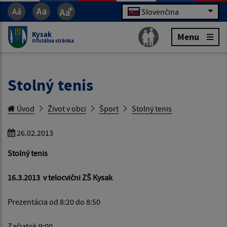
Slovenčina
Kysak
Menu
Oficiálna stránka
Stolný tenis
Úvod
Život v obci
Šport
Stolný tenis
26.02.2013
Stolný tenis
16.3.2013 v telocvični ZŠ Kysak
Prezentácia od 8:20 do 8:50
Začiatok 9:00