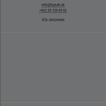
info@kysak.sk
+421 55 729 05 91
IČO: 00324400