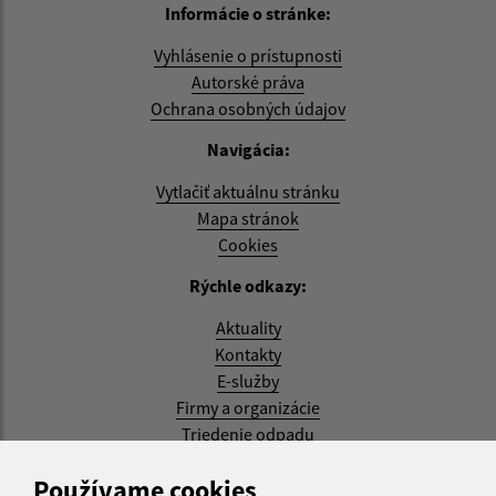
Informácie o stránke:
Vyhlásenie o prístupnosti
Autorské práva
Ochrana osobných údajov
Navigácia:
Vytlačiť aktuálnu stránku
Mapa stránok
Cookies
Rýchle odkazy:
Aktuality
Kontakty
E-služby
Firmy a organizácie
Triedenie odpadu
Aktualizované:
Používame cookies