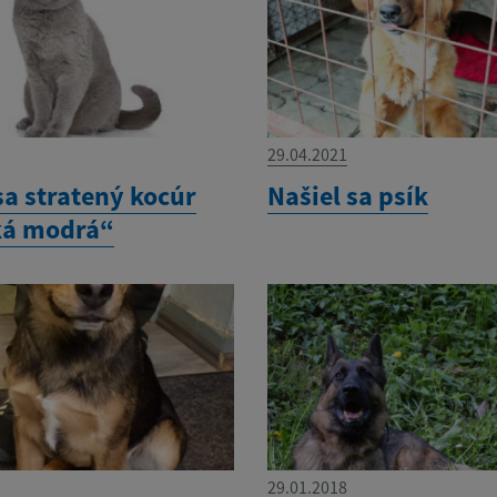
29.04.2021
sa stratený kocúr
Našiel sa psík
ká modrá“
29.01.2018