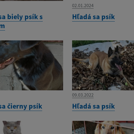
02.01.2024
sa biely psík s
Hľadá sa psík
om
09.03.2022
sa čierny psík
Hľadá sa psík