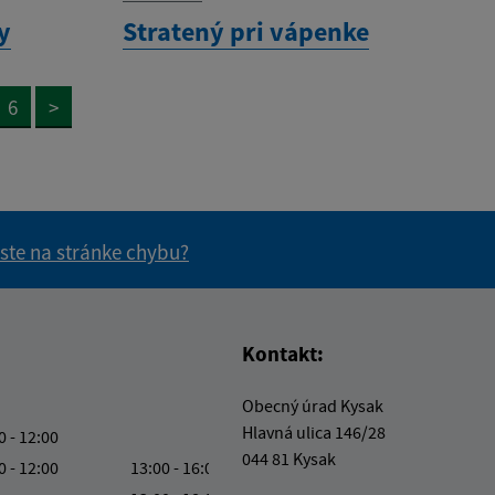
y
Stratený pri vápenke
6
>
 ste na stránke chybu?
vás užitočné?
e pre vás užitočné?
Kontakt:
Obecný úrad Kysak
Hlavná ulica 146/28
0 - 12:00
044 81 Kysak
0 - 12:00
13:00 - 16:00