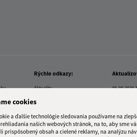
Rýchle odkazy:
Aktualiz
nku
Aktuality
05.08.2026 
Kontakty
RSS
ame cookies
E-služby
Firmy a organizácie
okie a ďalšie technológie sledovania používame na zlepš
Triedenie odpadu
 prehliadania našich webových stránok, na to, aby sme v
li prispôsobený obsah a cielené reklamy, na analýzu náv