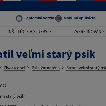
Seniorská verzia
Mobilná aplikácia
INŠTITÚCIE A SLUŽBY
ZVEREJŇOVANIE
atil veľmi starý psík
Život v obci
Psia karanténa
Stratil veľmi starý ps
2022
ľmi starý psík