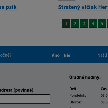
sa psík
Stratený vlčiak Her
1
2
3
4
5
itočné?
Našli
Áno
Nie
Boli tieto informácie pre 
Boli tieto informáci
Úradné hodiny:
Deň
Čas
adresa (povinné)
Pondelok:
08:0
Utorok:
08:0