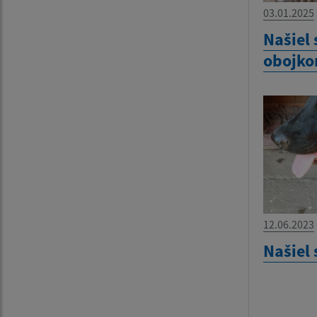
03.01.2025
Našiel 
obojk
12.06.2023
Našiel 