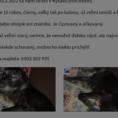
20.2.2022 sa nám stratil v Kysaku psík Baddy.
e 15 rokov, čierny, veľký tak po kolena, už veľmi nevidí a 
sebe obojok ani známku. Je čipovaný a očkovaný.
už veľmi starý, veríme, že nemohol ďaleko zájsť, ale nap
niekde schovaný, možno ho niekto prichýlil.
a majiteľa: 0903 302 935