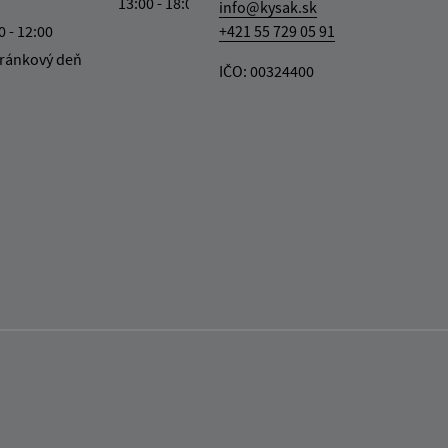
13:00 - 18:00
info@kysak.sk
0 - 12:00
+421 55 729 05 91
ránkový deň
IČO: 00324400