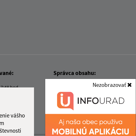
ované:
Správca obsahu:
Nezobrazovať
17:48 hod.
Správca obsahu je Obec Kysak.
Vytvorené v súlade s
Jednotným
dizajn manuálom elektronických
služieb.
enie vášho
ám
števnosti