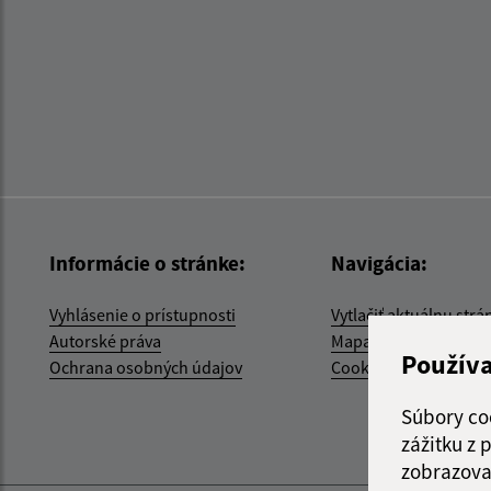
Informácie o stránke:
Navigácia:
Vyhlásenie o prístupnosti
Vytlačiť aktuálnu strá
Autorské práva
Mapa stránok
Použív
Ochrana osobných údajov
Cookies
Súbory co
zážitku z
zobrazova