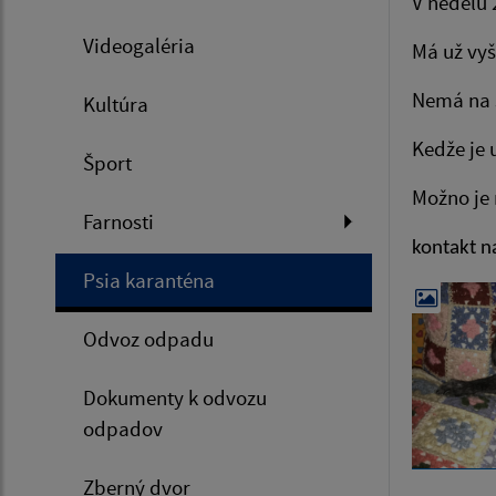
V nedeľu 
Videogaléria
Má už vyš
Nemá na 
Kultúra
Kedže je 
Šport
Možno je 
Farnosti
kontakt n
Psia karanténa
Odvoz odpadu
Dokumenty k odvozu
odpadov
Zberný dvor