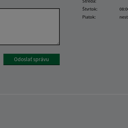
Streda:
Štvrtok:
08:0
Piatok:
nest
Google reCaptcha Response
Odoslať správu