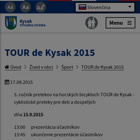
Slovenčina
Kysak
Menu
Oficiálna stránka
TOUR de Kysak 2015
Úvod
Život v obci
Šport
TOUR de Kysak 2015
17.08.2015
5. ročník pretekov na horských bicykloch TOUR de Kysak -
cyklistické preteky pre deti a dospelých
dňa
15.9.2015
13:00 p‎rezentácia účastníkov
13:45 ukončenie prezentácie účastníkov