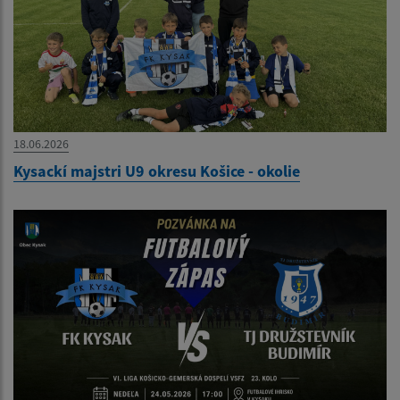
18.06.2026
Kysackí majstri U9 okresu Košice - okolie