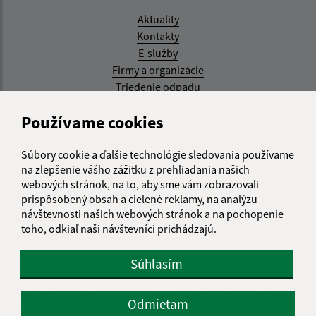
Aktuality
Kontakty
E-služby
Firmy a organizácie
Triedenie odpadu
Aktualizované:
Používame cookies
07.08.2026 08:20 hod.
Súbory cookie a ďalšie technológie sledovania používame
RSS
na zlepšenie vášho zážitku z prehliadania našich
webových stránok, na to, aby sme vám zobrazovali
Správca obsahu:
prispôsobený obsah a cielené reklamy, na analýzu
návštevnosti našich webových stránok a na pochopenie
Správca obsahu je Obec Kysak.
toho, odkiaľ naši návštevníci prichádzajú.
Vytvorené v súlade s
Jednotným dizajn manuálom
elektronických služieb.
Súhlasím
web portál
webhosting
webex.digital, s.r.o.
domény
Odmietam
registrácia domény
spoločnosť webex.digital, s.r.o.