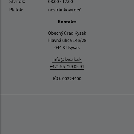
Štvrtok:
08:00 - 12:00
Piatok:
nestránkový deň
Kontakt:
Obecný úrad Kysak
Hlavná ulica 146/28
044 81 Kysak
info@kysak.sk
+421 55 729 05 91
IČO: 00324400