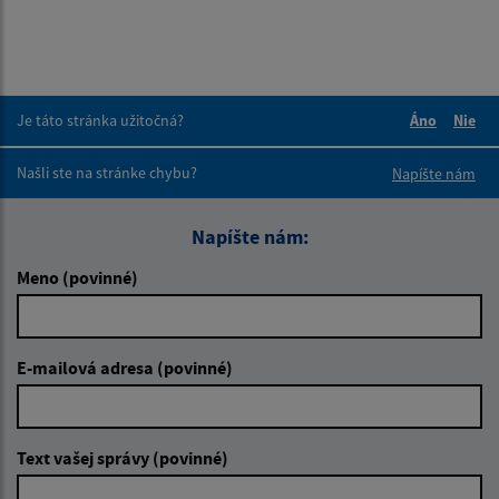
Je táto stránka užitočná?
Áno
Nie
Boli tieto 
Boli 
Našli ste na stránke chybu?
Napíšte nám
Napíšte nám:
Meno (povinné)
E-mailová adresa (povinné)
Text vašej správy (povinné)