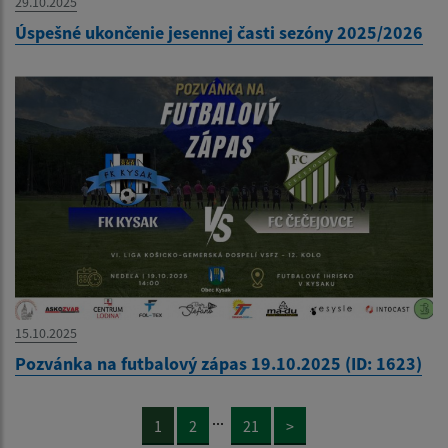
29.10.2025
Úspešné ukončenie jesennej časti sezóny 2025/2026
15.10.2025
Pozvánka na futbalový zápas 19.10.2025 (ID: 1623)
...
1
2
21
>