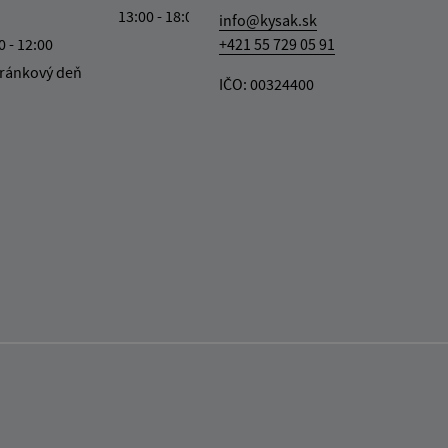
13:00 - 18:00
info@kysak.sk
0 - 12:00
+421 55 729 05 91
ránkový deň
IČO: 00324400