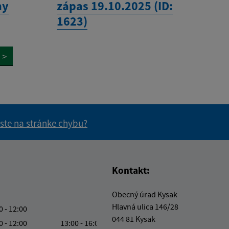
ny
zápas 19.10.2025 (ID:
1623)
>
 ste na stránke chybu?
vás užitočné?
e pre vás užitočné?
Kontakt:
Obecný úrad Kysak
Hlavná ulica 146/28
0 - 12:00
044 81 Kysak
0 - 12:00
13:00 - 16:00