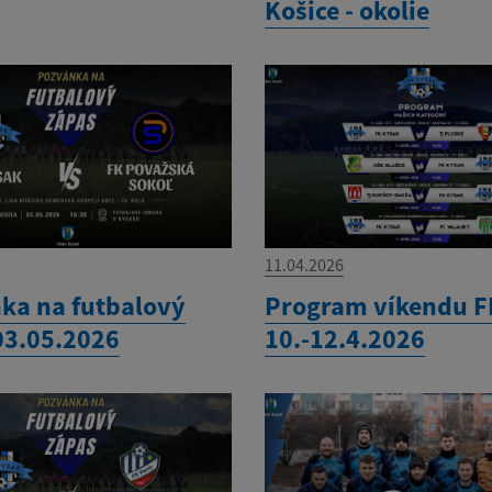
Košice - okolie
11.04.2026
ka na futbalový
Program víkendu F
03.05.2026
10.-12.4.2026