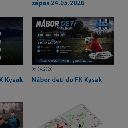
zápas 24.05.2026
09.04.2026
K Kysak
Nábor detí do FK Kysak