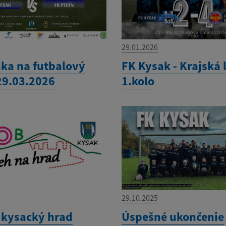
29.01.2026
ka na futbalový
FK Kysak - Krajská 
29.03.2026
1.kolo
29.10.2025
 kysacký hrad
Úspešné ukončenie