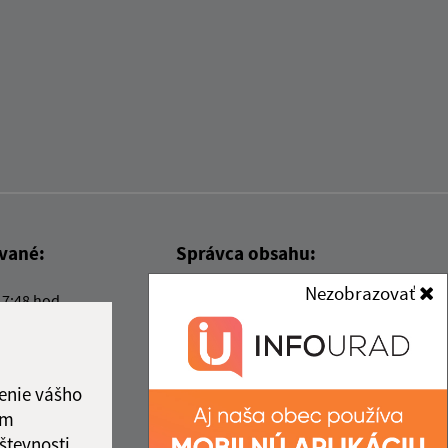
ované:
Správca obsahu:
Nezobrazovať
17:48 hod.
Správca obsahu je Obec Kysak.
Vytvorené v súlade s
Jednotným
dizajn manuálom elektronických
služieb.
enie vášho
ám
števnosti