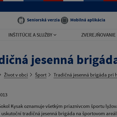
Seniorská verzia
Mobilná aplikácia
INŠTITÚCIE A SLUŽBY
ZVEREJŇOVANIE
dičná jesenná brigáda
Život v obci
Šport
Tradičná jesenná brigáda pri 
2013
Sokol Kysak oznamuje všetkým priaznivcom športu lyžov
 uskutoční tradičná jesenná brigáda na športovom areáli 