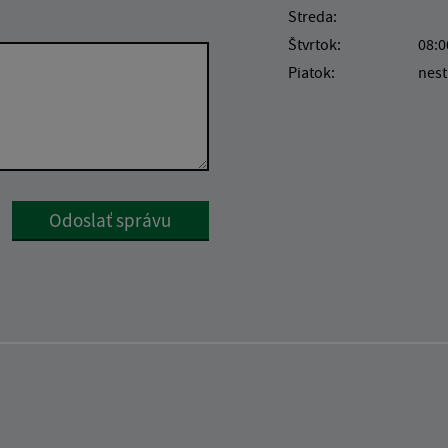
Streda:
Štvrtok:
08:0
Piatok:
nest
Google reCaptcha Response
Odoslať správu