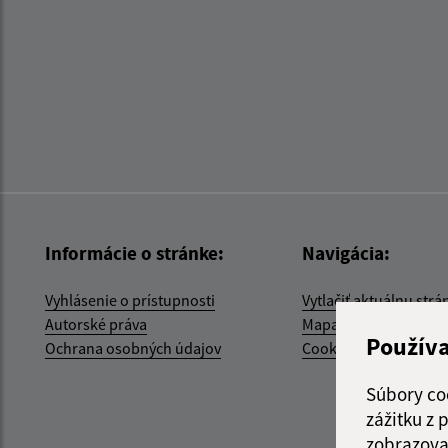
Informácie o stránke:
Navigácia:
Vyhlásenie o prístupnosti
Vytlačiť aktuálnu strá
Autorské práva
Mapa stránok
Použív
Ochrana osobných údajov
Cookies
Súbory co
zážitku z
zobrazova