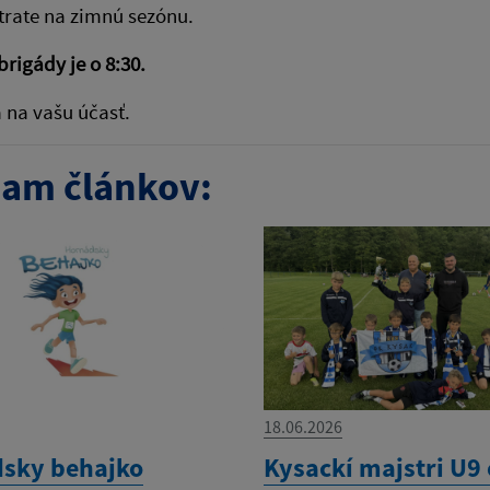
 trate na zimnú sezónu.
brigády je o 8:30.
 na vašu účasť.
am článkov:
18.06.2026
sky behajko
Kysackí majstri U9