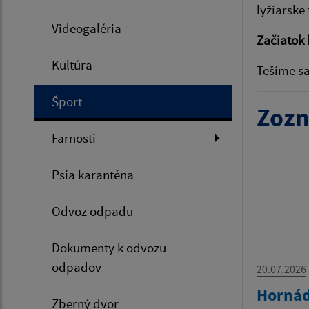
lyžiarske
Videogaléria
Začiatok 
Kultúra
Tešíme sa
Šport
Zozn
Farnosti
Psia karanténa
Odvoz odpadu
Dokumenty k odvozu
odpadov
20.07.2026
Hornád
Zberný dvor