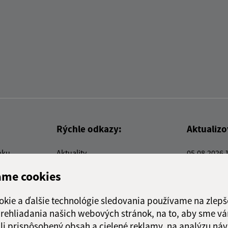
Rýchle odkazy:
Aktualiz
nku
Aktuality
05.08.2026 
Kontakty
RSS
ame cookies
E-služby
Firmy a organizácie
okie a ďalšie technológie sledovania používame na zlepš
Triedenie odpadu
 prehliadania našich webových stránok, na to, aby sme v
li prispôsobený obsah a cielené reklamy, na analýzu náv