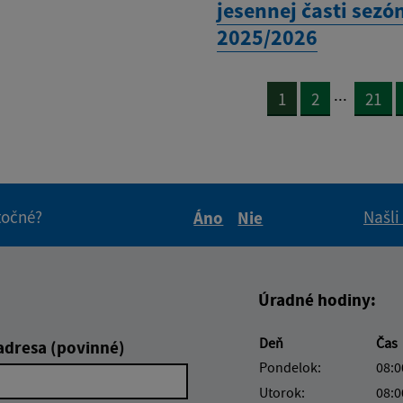
jesennej časti sezó
2025/2026
...
1
2
21
itočné?
Našli
Áno
Nie
Boli tieto informácie pre 
Boli tieto informáci
Úradné hodiny:
Deň
Čas
adresa (povinné)
Pondelok:
08:0
Utorok:
08:0