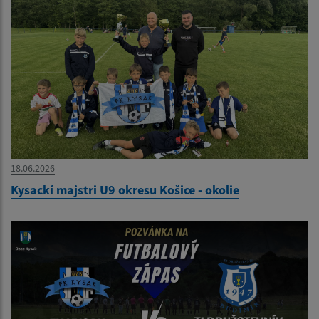
18.06.2026
Kysackí majstri U9 okresu Košice - okolie