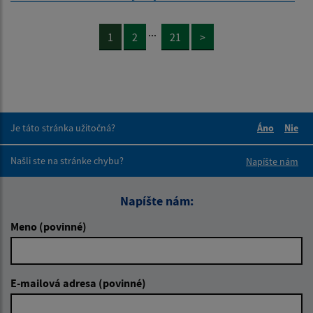
...
1
2
21
>
Je táto stránka užitočná?
Áno
Nie
Boli tieto 
Boli 
Našli ste na stránke chybu?
Napíšte nám
Napíšte nám:
Meno (povinné)
E-mailová adresa (povinné)