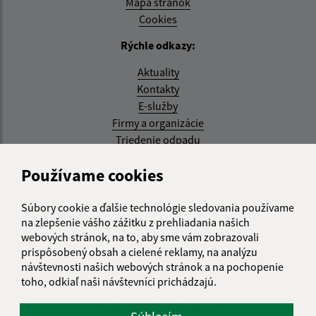
Mapa stránok
Cookies
Rýchle odkazy:
Aktuality
Kontakty
E-služby
Firmy a organizácie
Triedenie odpadu
Aktualizované:
Používame cookies
05.08.2026 17:48 hod.
Súbory cookie a ďalšie technológie sledovania používame
RSS
na zlepšenie vášho zážitku z prehliadania našich
webových stránok, na to, aby sme vám zobrazovali
Správca obsahu:
prispôsobený obsah a cielené reklamy, na analýzu
návštevnosti našich webových stránok a na pochopenie
Správca obsahu je Obec Kysak.
toho, odkiaľ naši návštevníci prichádzajú.
Vytvorené v súlade s
Jednotným dizajn manuálom
elektronických služieb.