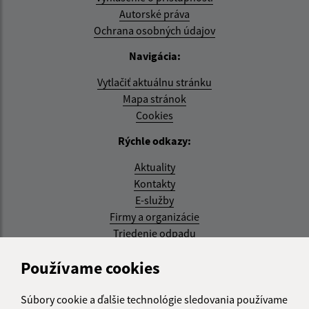
Autorské práva
Ochrana osobných údajov
Navigácia:
Vytlačiť aktuálnu stránku
Mapa stránok
Cookies
Rýchle odkazy:
Aktuality
Kontakty
E-služby
Firmy a organizácie
Triedenie odpadu
Aktualizované:
Používame cookies
07.08.2026 08:20 hod.
Súbory cookie a ďalšie technológie sledovania používame