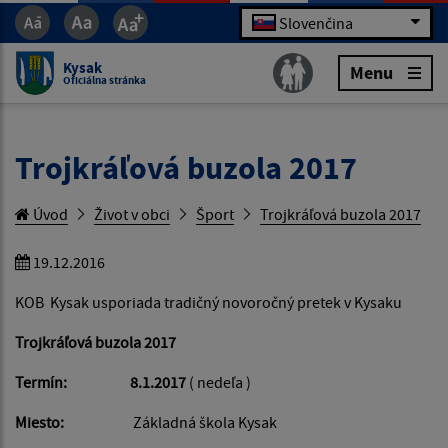
Slovenčina
Kysak
Menu
Oficiálna stránka
Trojkráľová buzola 2017
Úvod
Život v obci
Šport
Trojkráľová buzola 2017
19.12.2016
KOB Kysak usporiada tradičný novoročný pretek v Kysaku
Trojkráľová buzola 2017
Termín: 8.1.2017
( nedeľa )
Miesto:
Základná škola Kysak