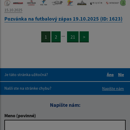
15.10.2025
Pozvánka na futbalový zápas 19.10.2025 (ID: 1623)
...
1
2
21
>
Je táto stránka užitočná?
Áno
Nie
Boli tieto 
Boli 
Našli ste na stránke chybu?
Napíšte nám
Napíšte nám:
Meno (povinné)