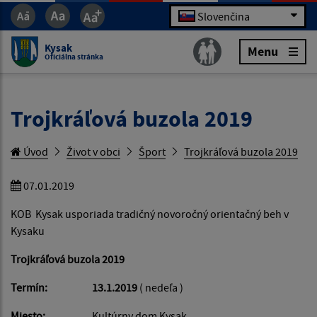
Slovenčina
Kysak
Menu
Oficiálna stránka
Trojkráľová buzola 2019
Úvod
Život v obci
Šport
Trojkráľová buzola 2019
07.01.2019
KOB Kysak usporiada tradičný novoročný orientačný beh v
Kysaku
Trojkráľová buzola 2019
Termín: 13.1.2019
( nedeľa )
Miesto:
Kultúrny dom Kysak