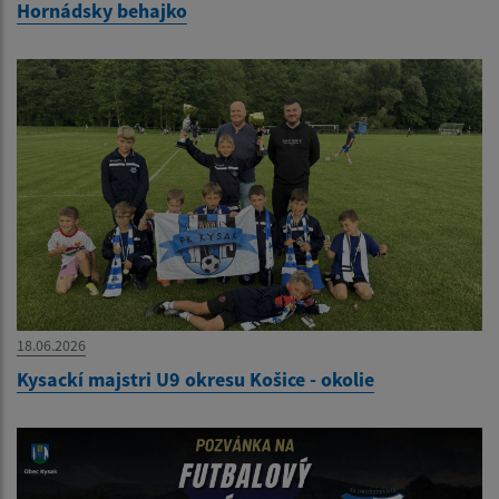
Hornádsky behajko
18.06.2026
Kysackí majstri U9 okresu Košice - okolie