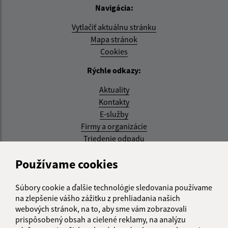
Navigácia:
Vytlačiť aktuálnu stránku
Mapa stránok
Cookies
Rýchle odkazy:
Aktuality
Kontakty
E-služby
Firmy a organizácie
Triedenie odpadu
Aktualizované:
Používame cookies
05.08.2026 17:48 hod.
Súbory cookie a ďalšie technológie sledovania používame
RSS
na zlepšenie vášho zážitku z prehliadania našich
webových stránok, na to, aby sme vám zobrazovali
Správca obsahu:
prispôsobený obsah a cielené reklamy, na analýzu