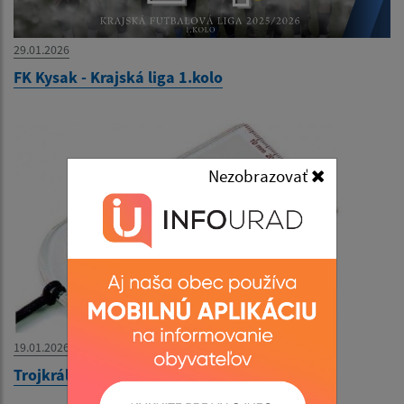
29.01.2026
FK Kysak - Krajská liga 1.kolo
Nezobrazovať
19.01.2026
Trojkráľová buzola 2026