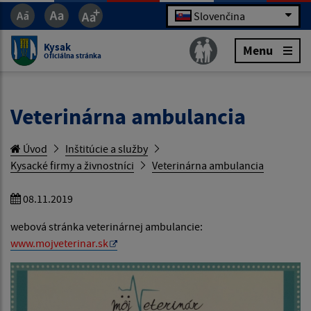
Slovenčina
Kysak
Menu
Oficiálna stránka
Veterinárna ambulancia
Úvod
Inštitúcie a služby
Kysacké firmy a živnostníci
Veterinárna ambulancia
08.11.2019
webová stránka veterinárnej ambulancie:
www.mojveterinar.sk