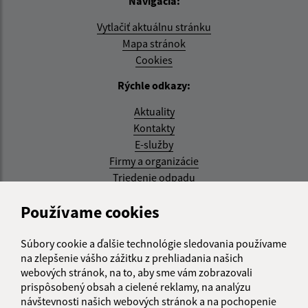
Navigácia:
Vytlačiť aktuálnu stránku
Mapa stránok
Cookies
Rýchle odkazy:
Aktuality
Kontakty
E-služby
Firmy a organizácie
Triedenie odpadu
Aktualizované:
Používame cookies
07.08.2026 08:20 hod.
Súbory cookie a ďalšie technológie sledovania používame
RSS
na zlepšenie vášho zážitku z prehliadania našich
webových stránok, na to, aby sme vám zobrazovali
Správca obsahu:
prispôsobený obsah a cielené reklamy, na analýzu
návštevnosti našich webových stránok a na pochopenie