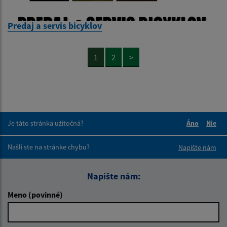
Predaj a servis bicyklov
1
2
>
Je táto stránka užitočná?
Áno
Nie
Boli tieto 
Boli 
Našli ste na stránke chybu?
Napíšte nám
Napíšte nám:
Meno (povinné)